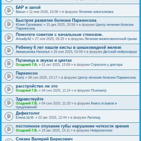
БАР и запой
Basun
» 11 янв 2026, 10:06 » в форуме
Лечение алкоголизма
Быстрое развитие болезни Паркинсона
Юлия Орловаюс
» 15 дек 2025, 20:58 » в форуме
Центр лечения болезни
Паркинсона
Помогите советом с начальным стенозом.
Arkadiy42
» 27 ноя 2025, 05:25 » в форуме
Лечение межпозвоночной грыжи
Ребенку 6 лет нашли кисты в шишковидной железе
Аввакумова Наталья
» 26 ноя 2025, 03:59 » в форуме
Детский нейрохирург
Пцтаница в звуках и цветах
Осадчий Г.В.
» 01 окт 2025, 13:09 » в форуме
Спросите у доктора
Паркинсон
Ram)
» 08 сен 2025, 23:17 » в форуме
Центр лечения болезни Паркинсона
расстройство ли это
Осадчий Г.В.
» 04 сен 2025, 11:24 » в форуме
Психиатр
Здравствуйте
Осадчий Г.В.
» 04 сен 2025, 11:20 » в форуме
Книга отзывов и
предложений
Дефектолог
Елена Ш.М.
» 22 авг 2025, 12:44 » в форуме
Логопед
постоянное опухание губы нарушение четкости зрения
Осадчий Г.В.
» 19 авг 2025, 15:11 » в форуме
Невропатолог
Слезин Валерий Борисович