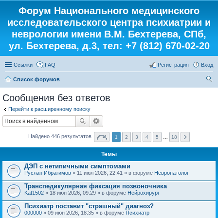
Форум Национального медицинского
исследовательского центра психиатрии и
неврологии имени В.М. Бехтерева, СПб,
ул. Бехтерева, д.3, тел: +7 (812) 670-02-20
Ссылки
FAQ
Регистрация
Вход
Список форумов
ои
Сообщения без ответов
ск
Перейти к расширенному поиску
Найдено 446 результатов
1
2
3
4
5
…
18
Темы
ДЭП с нетипичными симптомами
Руслан Ибрагимов
» 11 июл 2026, 22:41 » в форуме
Невропатолог
Транспедикулярная фиксация позвоночника
Kat1502
» 18 июн 2026, 09:29 » в форуме
Нейрохирург
Психиатр поставит "страшный" диагноз?
000000
» 09 июн 2026, 18:35 » в форуме
Психиатр