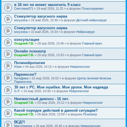
в 18 лет не может закончить 9 класс
Светлана371
» 19 май 2026, 11:25 » в форуме
Психотерапевт
Стимулятор вагусного нерва
косухина
» 15 май 2026, 15:45 » в форуме
Детский нейрохирург
Стимулятор вагусного нерва
косухина
» 15 май 2026, 15:33 » в форуме
Нейрохирург
консультация
Осадчий Г.В.
» 29 апр 2026, 13:46 » в форуме
Главный врач
Онлайн психиатр
Осадчий Г.В.
» 29 апр 2026, 13:43 » в форуме
Главный врач
Полинейропатия
Ююю
» 04 апр 2026, 15:15 » в форуме
Невропатолог
Паркинсон?
КатяДима
» 22 мар 2026, 16:02 » в форуме
Центр лечения болезни
Паркинсона
30 лет с РС. Мои ошибки. Мои уроки. Моя надежда
G.P.
» 10 мар 2026, 10:40 » в форуме
Невропатолог
Неизвестный диагноз - 16 лет.
Осадчий Г.В.
» 03 мар 2026, 15:12 » в форуме
Невропатолог
Какой порядок действий в данной ситуации?
Осадчий Г.В.
» 09 фев 2026, 13:59 » в форуме
Психиатр
ВСД?!
Marymeeeee
» 26 янв 2026, 20:46 » в форуме
Невропатолог