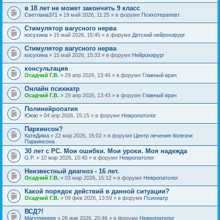
в 18 лет не может закончить 9 класс
Светлана371
» 19 май 2026, 11:25 » в форуме
Психотерапевт
Стимулятор вагусного нерва
косухина
» 15 май 2026, 15:45 » в форуме
Детский нейрохирург
Стимулятор вагусного нерва
косухина
» 15 май 2026, 15:33 » в форуме
Нейрохирург
консультация
Осадчий Г.В.
» 29 апр 2026, 13:46 » в форуме
Главный врач
Онлайн психиатр
Осадчий Г.В.
» 29 апр 2026, 13:43 » в форуме
Главный врач
Полинейропатия
Ююю
» 04 апр 2026, 15:15 » в форуме
Невропатолог
Паркинсон?
КатяДима
» 22 мар 2026, 16:02 » в форуме
Центр лечения болезни
Паркинсона
30 лет с РС. Мои ошибки. Мои уроки. Моя надежда
G.P.
» 10 мар 2026, 10:40 » в форуме
Невропатолог
Неизвестный диагноз - 16 лет.
Осадчий Г.В.
» 03 мар 2026, 15:12 » в форуме
Невропатолог
Какой порядок действий в данной ситуации?
Осадчий Г.В.
» 09 фев 2026, 13:59 » в форуме
Психиатр
ВСД?!
Marymeeeee
» 26 янв 2026, 20:46 » в форуме
Невропатолог