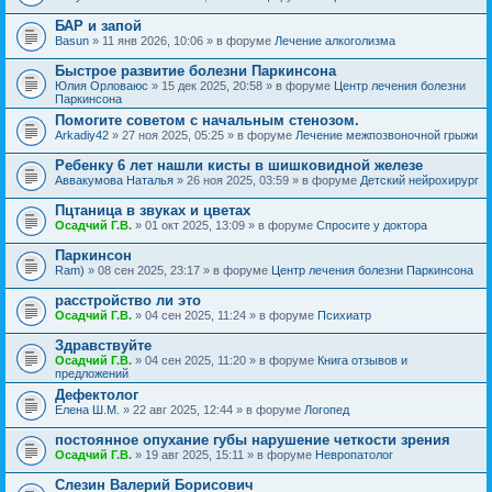
БАР и запой
Basun
» 11 янв 2026, 10:06 » в форуме
Лечение алкоголизма
Быстрое развитие болезни Паркинсона
Юлия Орловаюс
» 15 дек 2025, 20:58 » в форуме
Центр лечения болезни
Паркинсона
Помогите советом с начальным стенозом.
Arkadiy42
» 27 ноя 2025, 05:25 » в форуме
Лечение межпозвоночной грыжи
Ребенку 6 лет нашли кисты в шишковидной железе
Аввакумова Наталья
» 26 ноя 2025, 03:59 » в форуме
Детский нейрохирург
Пцтаница в звуках и цветах
Осадчий Г.В.
» 01 окт 2025, 13:09 » в форуме
Спросите у доктора
Паркинсон
Ram)
» 08 сен 2025, 23:17 » в форуме
Центр лечения болезни Паркинсона
расстройство ли это
Осадчий Г.В.
» 04 сен 2025, 11:24 » в форуме
Психиатр
Здравствуйте
Осадчий Г.В.
» 04 сен 2025, 11:20 » в форуме
Книга отзывов и
предложений
Дефектолог
Елена Ш.М.
» 22 авг 2025, 12:44 » в форуме
Логопед
постоянное опухание губы нарушение четкости зрения
Осадчий Г.В.
» 19 авг 2025, 15:11 » в форуме
Невропатолог
Слезин Валерий Борисович