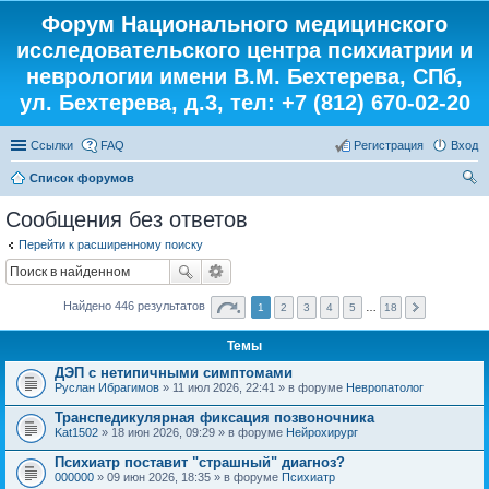
Форум Национального медицинского
исследовательского центра психиатрии и
неврологии имени В.М. Бехтерева, СПб,
ул. Бехтерева, д.3, тел: +7 (812) 670-02-20
Ссылки
FAQ
Регистрация
Вход
Список форумов
ои
Сообщения без ответов
ск
Перейти к расширенному поиску
Найдено 446 результатов
1
2
3
4
5
…
18
Темы
ДЭП с нетипичными симптомами
Руслан Ибрагимов
» 11 июл 2026, 22:41 » в форуме
Невропатолог
Транспедикулярная фиксация позвоночника
Kat1502
» 18 июн 2026, 09:29 » в форуме
Нейрохирург
Психиатр поставит "страшный" диагноз?
000000
» 09 июн 2026, 18:35 » в форуме
Психиатр