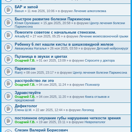
БАР и запой
Basun
» 11 янв 2026, 10:06 » в форуме
Лечение алкоголизма
Быстрое развитие болезни Паркинсона
Юлия Орловаюс
» 15 дек 2025, 20:58 » в форуме
Центр лечения болезни
Паркинсона
Помогите советом с начальным стенозом.
Arkadiy42
» 27 ноя 2025, 05:25 » в форуме
Лечение межпозвоночной грыжи
Ребенку 6 лет нашли кисты в шишковидной железе
Аввакумова Наталья
» 26 ноя 2025, 03:59 » в форуме
Детский нейрохирург
Пцтаница в звуках и цветах
Осадчий Г.В.
» 01 окт 2025, 13:09 » в форуме
Спросите у доктора
Паркинсон
Ram)
» 08 сен 2025, 23:17 » в форуме
Центр лечения болезни Паркинсона
расстройство ли это
Осадчий Г.В.
» 04 сен 2025, 11:24 » в форуме
Психиатр
Здравствуйте
Осадчий Г.В.
» 04 сен 2025, 11:20 » в форуме
Книга отзывов и
предложений
Дефектолог
Елена Ш.М.
» 22 авг 2025, 12:44 » в форуме
Логопед
постоянное опухание губы нарушение четкости зрения
Осадчий Г.В.
» 19 авг 2025, 15:11 » в форуме
Невропатолог
Слезин Валерий Борисович