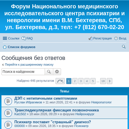
Форум Национального медицинского
исследовательского центра психиатрии и
неврологии имени В.М. Бехтерева, СПб,
ул. Бехтерева, д.3, тел: +7 (812) 670-02-20
Ссылки
FAQ
Регистрация
Вход
Список форумов
ои
Сообщения без ответов
ск
Перейти к расширенному поиску
Найдено 446 результатов
1
2
3
4
5
…
18
Темы
ДЭП с нетипичными симптомами
Руслан Ибрагимов
» 11 июл 2026, 22:41 » в форуме
Невропатолог
Транспедикулярная фиксация позвоночника
Kat1502
» 18 июн 2026, 09:29 » в форуме
Нейрохирург
Психиатр поставит "страшный" диагноз?
000000
» 09 июн 2026, 18:35 » в форуме
Психиатр