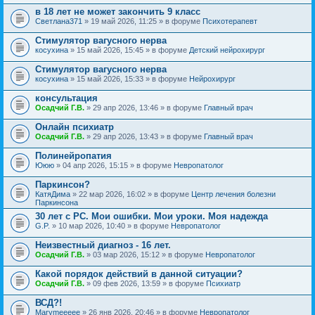
в 18 лет не может закончить 9 класс
Светлана371
» 19 май 2026, 11:25 » в форуме
Психотерапевт
Стимулятор вагусного нерва
косухина
» 15 май 2026, 15:45 » в форуме
Детский нейрохирург
Стимулятор вагусного нерва
косухина
» 15 май 2026, 15:33 » в форуме
Нейрохирург
консультация
Осадчий Г.В.
» 29 апр 2026, 13:46 » в форуме
Главный врач
Онлайн психиатр
Осадчий Г.В.
» 29 апр 2026, 13:43 » в форуме
Главный врач
Полинейропатия
Ююю
» 04 апр 2026, 15:15 » в форуме
Невропатолог
Паркинсон?
КатяДима
» 22 мар 2026, 16:02 » в форуме
Центр лечения болезни
Паркинсона
30 лет с РС. Мои ошибки. Мои уроки. Моя надежда
G.P.
» 10 мар 2026, 10:40 » в форуме
Невропатолог
Неизвестный диагноз - 16 лет.
Осадчий Г.В.
» 03 мар 2026, 15:12 » в форуме
Невропатолог
Какой порядок действий в данной ситуации?
Осадчий Г.В.
» 09 фев 2026, 13:59 » в форуме
Психиатр
ВСД?!
Marymeeeee
» 26 янв 2026, 20:46 » в форуме
Невропатолог