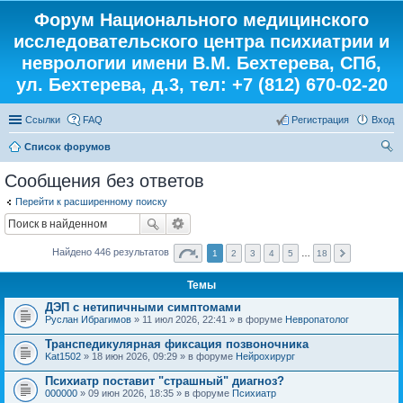
Форум Национального медицинского
исследовательского центра психиатрии и
неврологии имени В.М. Бехтерева, СПб,
ул. Бехтерева, д.3, тел: +7 (812) 670-02-20
Ссылки
FAQ
Регистрация
Вход
Список форумов
ои
Сообщения без ответов
ск
Перейти к расширенному поиску
Найдено 446 результатов
1
2
3
4
5
…
18
Темы
ДЭП с нетипичными симптомами
Руслан Ибрагимов
» 11 июл 2026, 22:41 » в форуме
Невропатолог
Транспедикулярная фиксация позвоночника
Kat1502
» 18 июн 2026, 09:29 » в форуме
Нейрохирург
Психиатр поставит "страшный" диагноз?
000000
» 09 июн 2026, 18:35 » в форуме
Психиатр