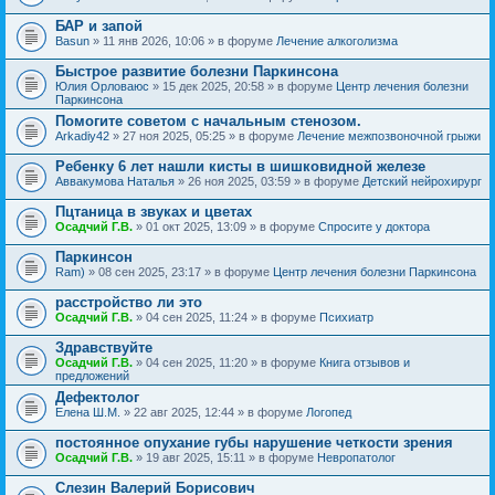
БАР и запой
Basun
» 11 янв 2026, 10:06 » в форуме
Лечение алкоголизма
Быстрое развитие болезни Паркинсона
Юлия Орловаюс
» 15 дек 2025, 20:58 » в форуме
Центр лечения болезни
Паркинсона
Помогите советом с начальным стенозом.
Arkadiy42
» 27 ноя 2025, 05:25 » в форуме
Лечение межпозвоночной грыжи
Ребенку 6 лет нашли кисты в шишковидной железе
Аввакумова Наталья
» 26 ноя 2025, 03:59 » в форуме
Детский нейрохирург
Пцтаница в звуках и цветах
Осадчий Г.В.
» 01 окт 2025, 13:09 » в форуме
Спросите у доктора
Паркинсон
Ram)
» 08 сен 2025, 23:17 » в форуме
Центр лечения болезни Паркинсона
расстройство ли это
Осадчий Г.В.
» 04 сен 2025, 11:24 » в форуме
Психиатр
Здравствуйте
Осадчий Г.В.
» 04 сен 2025, 11:20 » в форуме
Книга отзывов и
предложений
Дефектолог
Елена Ш.М.
» 22 авг 2025, 12:44 » в форуме
Логопед
постоянное опухание губы нарушение четкости зрения
Осадчий Г.В.
» 19 авг 2025, 15:11 » в форуме
Невропатолог
Слезин Валерий Борисович