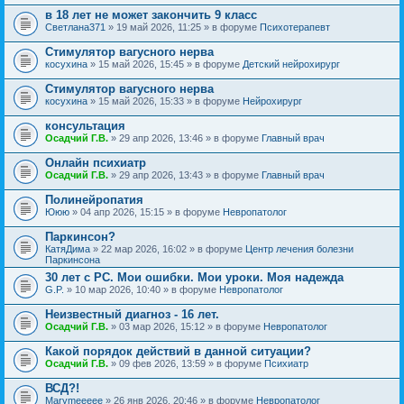
в 18 лет не может закончить 9 класс
Светлана371
» 19 май 2026, 11:25 » в форуме
Психотерапевт
Стимулятор вагусного нерва
косухина
» 15 май 2026, 15:45 » в форуме
Детский нейрохирург
Стимулятор вагусного нерва
косухина
» 15 май 2026, 15:33 » в форуме
Нейрохирург
консультация
Осадчий Г.В.
» 29 апр 2026, 13:46 » в форуме
Главный врач
Онлайн психиатр
Осадчий Г.В.
» 29 апр 2026, 13:43 » в форуме
Главный врач
Полинейропатия
Ююю
» 04 апр 2026, 15:15 » в форуме
Невропатолог
Паркинсон?
КатяДима
» 22 мар 2026, 16:02 » в форуме
Центр лечения болезни
Паркинсона
30 лет с РС. Мои ошибки. Мои уроки. Моя надежда
G.P.
» 10 мар 2026, 10:40 » в форуме
Невропатолог
Неизвестный диагноз - 16 лет.
Осадчий Г.В.
» 03 мар 2026, 15:12 » в форуме
Невропатолог
Какой порядок действий в данной ситуации?
Осадчий Г.В.
» 09 фев 2026, 13:59 » в форуме
Психиатр
ВСД?!
Marymeeeee
» 26 янв 2026, 20:46 » в форуме
Невропатолог