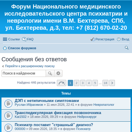
Форум Национального медицинского
исследовательского центра психиатрии и
неврологии имени В.М. Бехтерева, СПб,
ул. Бехтерева, д.3, тел: +7 (812) 670-02-20
Ссылки
FAQ
Регистрация
Вход
Список форумов
ои
Сообщения без ответов
ск
Перейти к расширенному поиску
Найдено 446 результатов
1
2
3
4
5
…
18
Темы
ДЭП с нетипичными симптомами
Руслан Ибрагимов
» 11 июл 2026, 22:41 » в форуме
Невропатолог
Транспедикулярная фиксация позвоночника
Kat1502
» 18 июн 2026, 09:29 » в форуме
Нейрохирург
Психиатр поставит "страшный" диагноз?
000000
» 09 июн 2026, 18:35 » в форуме
Психиатр