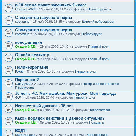
в 18 лет не может закончить 9 класс
Светлана371
» 19 май 2026, 11:25 » в форуме
Психотерапевт
Стимулятор вагусного нерва
косухина
» 15 май 2026, 15:45 » в форуме
Детский нейрохирург
Стимулятор вагусного нерва
косухина
» 15 май 2026, 15:33 » в форуме
Нейрохирург
консультация
Осадчий Г.В.
» 29 апр 2026, 13:46 » в форуме
Главный врач
Онлайн психиатр
Осадчий Г.В.
» 29 апр 2026, 13:43 » в форуме
Главный врач
Полинейропатия
Ююю
» 04 апр 2026, 15:15 » в форуме
Невропатолог
Паркинсон?
КатяДима
» 22 мар 2026, 16:02 » в форуме
Центр лечения болезни
Паркинсона
30 лет с РС. Мои ошибки. Мои уроки. Моя надежда
G.P.
» 10 мар 2026, 10:40 » в форуме
Невропатолог
Неизвестный диагноз - 16 лет.
Осадчий Г.В.
» 03 мар 2026, 15:12 » в форуме
Невропатолог
Какой порядок действий в данной ситуации?
Осадчий Г.В.
» 09 фев 2026, 13:59 » в форуме
Психиатр
ВСД?!
Marymeeeee
» 26 янв 2026, 20:46 » в форуме
Невропатолог