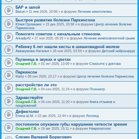
БАР и запой
Basun
» 11 янв 2026, 10:06 » в форуме
Лечение алкоголизма
Быстрое развитие болезни Паркинсона
Юлия Орловаюс
» 15 дек 2025, 20:58 » в форуме
Центр лечения болезни
Паркинсона
Помогите советом с начальным стенозом.
Arkadiy42
» 27 ноя 2025, 05:25 » в форуме
Лечение межпозвоночной грыжи
Ребенку 6 лет нашли кисты в шишковидной железе
Аввакумова Наталья
» 26 ноя 2025, 03:59 » в форуме
Детский нейрохирург
Пцтаница в звуках и цветах
Осадчий Г.В.
» 01 окт 2025, 13:09 » в форуме
Спросите у доктора
Паркинсон
Ram)
» 08 сен 2025, 23:17 » в форуме
Центр лечения болезни Паркинсона
расстройство ли это
Осадчий Г.В.
» 04 сен 2025, 11:24 » в форуме
Психиатр
Здравствуйте
Осадчий Г.В.
» 04 сен 2025, 11:20 » в форуме
Книга отзывов и
предложений
Дефектолог
Елена Ш.М.
» 22 авг 2025, 12:44 » в форуме
Логопед
постоянное опухание губы нарушение четкости зрения
Осадчий Г.В.
» 19 авг 2025, 15:11 » в форуме
Невропатолог
Слезин Валерий Борисович