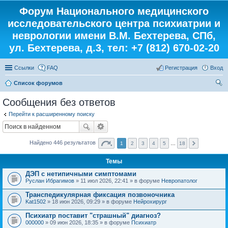
Форум Национального медицинского
исследовательского центра психиатрии и
неврологии имени В.М. Бехтерева, СПб,
ул. Бехтерева, д.3, тел: +7 (812) 670-02-20
Ссылки
FAQ
Регистрация
Вход
Список форумов
ои
Сообщения без ответов
ск
Перейти к расширенному поиску
Найдено 446 результатов
1
2
3
4
5
…
18
Темы
ДЭП с нетипичными симптомами
Руслан Ибрагимов
» 11 июл 2026, 22:41 » в форуме
Невропатолог
Транспедикулярная фиксация позвоночника
Kat1502
» 18 июн 2026, 09:29 » в форуме
Нейрохирург
Психиатр поставит "страшный" диагноз?
000000
» 09 июн 2026, 18:35 » в форуме
Психиатр