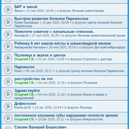
БАР и запой
Basun
» 11 янв 2026, 10:06 » в форуме
Лечение алкоголизма
Быстрое развитие болезни Паркинсона
Юлия Орловаюс
» 15 дек 2025, 20:58 » в форуме
Центр лечения болезни
Паркинсона
Помогите советом с начальным стенозом.
Arkadiy42
» 27 ноя 2025, 05:25 » в форуме
Лечение межпозвоночной грыжи
Ребенку 6 лет нашли кисты в шишковидной железе
Аввакумова Наталья
» 26 ноя 2025, 03:59 » в форуме
Детский нейрохирург
Пцтаница в звуках и цветах
Осадчий Г.В.
» 01 окт 2025, 13:09 » в форуме
Спросите у доктора
Паркинсон
Ram)
» 08 сен 2025, 23:17 » в форуме
Центр лечения болезни Паркинсона
расстройство ли это
Осадчий Г.В.
» 04 сен 2025, 11:24 » в форуме
Психиатр
Здравствуйте
Осадчий Г.В.
» 04 сен 2025, 11:20 » в форуме
Книга отзывов и
предложений
Дефектолог
Елена Ш.М.
» 22 авг 2025, 12:44 » в форуме
Логопед
постоянное опухание губы нарушение четкости зрения
Осадчий Г.В.
» 19 авг 2025, 15:11 » в форуме
Невропатолог
Слезин Валерий Борисович