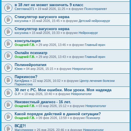
в 18 лет не может закончить 9 класс
Светлана371
» 19 май 2026, 11:25 » в форуме
Психотерапевт
Стимулятор вагусного нерва
косухина
» 15 май 2026, 15:45 » в форуме
Детский нейрохирург
Стимулятор вагусного нерва
косухина
» 15 май 2026, 15:33 » в форуме
Нейрохирург
консультация
Осадчий Г.В.
» 29 апр 2026, 13:46 » в форуме
Главный врач
Онлайн психиатр
Осадчий Г.В.
» 29 апр 2026, 13:43 » в форуме
Главный врач
Полинейропатия
Ююю
» 04 апр 2026, 15:15 » в форуме
Невропатолог
Паркинсон?
КатяДима
» 22 мар 2026, 16:02 » в форуме
Центр лечения болезни
Паркинсона
30 лет с РС. Мои ошибки. Мои уроки. Моя надежда
G.P.
» 10 мар 2026, 10:40 » в форуме
Невропатолог
Неизвестный диагноз - 16 лет.
Осадчий Г.В.
» 03 мар 2026, 15:12 » в форуме
Невропатолог
Какой порядок действий в данной ситуации?
Осадчий Г.В.
» 09 фев 2026, 13:59 » в форуме
Психиатр
ВСД?!
Marymeeeee
» 26 янв 2026, 20:46 » в форуме
Невропатолог