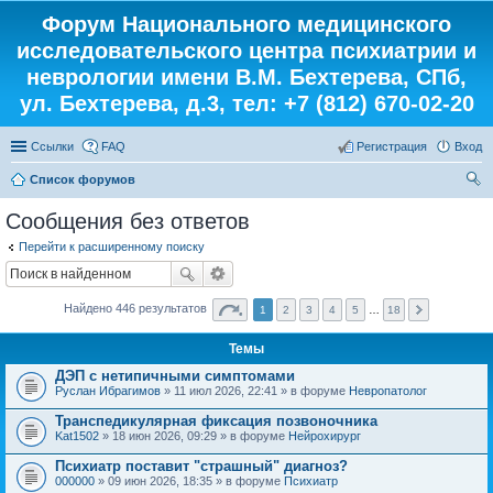
Форум Национального медицинского
исследовательского центра психиатрии и
неврологии имени В.М. Бехтерева, СПб,
ул. Бехтерева, д.3, тел: +7 (812) 670-02-20
Ссылки
FAQ
Регистрация
Вход
Список форумов
ои
Сообщения без ответов
ск
Перейти к расширенному поиску
Найдено 446 результатов
1
2
3
4
5
…
18
Темы
ДЭП с нетипичными симптомами
Руслан Ибрагимов
» 11 июл 2026, 22:41 » в форуме
Невропатолог
Транспедикулярная фиксация позвоночника
Kat1502
» 18 июн 2026, 09:29 » в форуме
Нейрохирург
Психиатр поставит "страшный" диагноз?
000000
» 09 июн 2026, 18:35 » в форуме
Психиатр