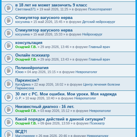
в 18 лет не может закончить 9 класс
Светлана371
» 19 май 2026, 11:25 » в форуме
Психотерапевт
Стимулятор вагусного нерва
косухина
» 15 май 2026, 15:45 » в форуме
Детский нейрохирург
Стимулятор вагусного нерва
косухина
» 15 май 2026, 15:33 » в форуме
Нейрохирург
консультация
Осадчий Г.В.
» 29 апр 2026, 13:46 » в форуме
Главный врач
Онлайн психиатр
Осадчий Г.В.
» 29 апр 2026, 13:43 » в форуме
Главный врач
Полинейропатия
Ююю
» 04 апр 2026, 15:15 » в форуме
Невропатолог
Паркинсон?
КатяДима
» 22 мар 2026, 16:02 » в форуме
Центр лечения болезни
Паркинсона
30 лет с РС. Мои ошибки. Мои уроки. Моя надежда
G.P.
» 10 мар 2026, 10:40 » в форуме
Невропатолог
Неизвестный диагноз - 16 лет.
Осадчий Г.В.
» 03 мар 2026, 15:12 » в форуме
Невропатолог
Какой порядок действий в данной ситуации?
Осадчий Г.В.
» 09 фев 2026, 13:59 » в форуме
Психиатр
ВСД?!
Marymeeeee
» 26 янв 2026, 20:46 » в форуме
Невропатолог