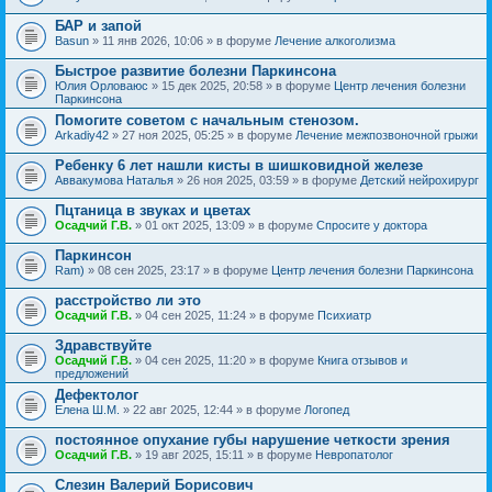
БАР и запой
Basun
» 11 янв 2026, 10:06 » в форуме
Лечение алкоголизма
Быстрое развитие болезни Паркинсона
Юлия Орловаюс
» 15 дек 2025, 20:58 » в форуме
Центр лечения болезни
Паркинсона
Помогите советом с начальным стенозом.
Arkadiy42
» 27 ноя 2025, 05:25 » в форуме
Лечение межпозвоночной грыжи
Ребенку 6 лет нашли кисты в шишковидной железе
Аввакумова Наталья
» 26 ноя 2025, 03:59 » в форуме
Детский нейрохирург
Пцтаница в звуках и цветах
Осадчий Г.В.
» 01 окт 2025, 13:09 » в форуме
Спросите у доктора
Паркинсон
Ram)
» 08 сен 2025, 23:17 » в форуме
Центр лечения болезни Паркинсона
расстройство ли это
Осадчий Г.В.
» 04 сен 2025, 11:24 » в форуме
Психиатр
Здравствуйте
Осадчий Г.В.
» 04 сен 2025, 11:20 » в форуме
Книга отзывов и
предложений
Дефектолог
Елена Ш.М.
» 22 авг 2025, 12:44 » в форуме
Логопед
постоянное опухание губы нарушение четкости зрения
Осадчий Г.В.
» 19 авг 2025, 15:11 » в форуме
Невропатолог
Слезин Валерий Борисович