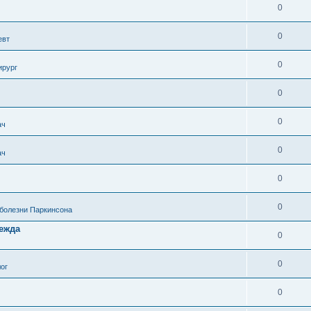
0
0
евт
0
ирург
0
0
ач
0
ач
0
0
 болезни Паркинсона
дежда
0
0
ог
0