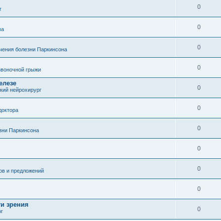
0
г
0
ма
0
чения болезни Паркинсона
0
воночной грыжи
елезе
0
кий нейрохирург
0
доктора
0
зни Паркинсона
0
0
ов и предложений
0
ти зрения
0
ог