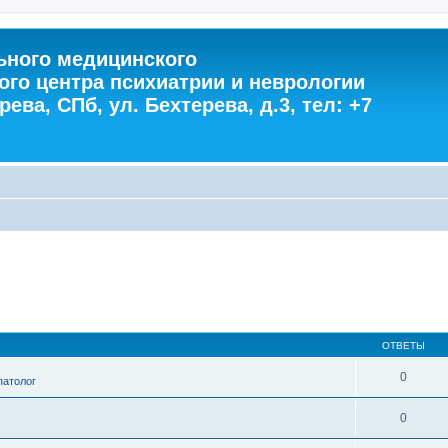
ного медицинского
ого центра психиатрии и неврологии
ева, СПб, ул. Бехтерева, д.3, тел: +7
ОТВЕТЫ
0
патолог
0