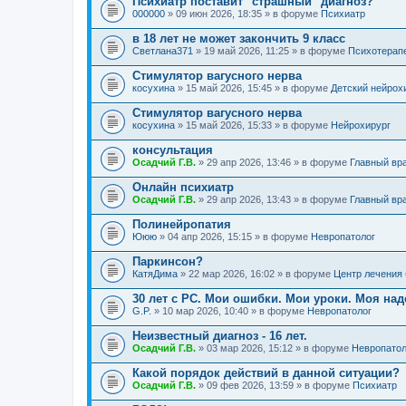
Психиатр поставит "страшный" диагноз?
000000
» 09 июн 2026, 18:35 » в форуме
Психиатр
в 18 лет не может закончить 9 класс
Светлана371
» 19 май 2026, 11:25 » в форуме
Психотерап
Стимулятор вагусного нерва
косухина
» 15 май 2026, 15:45 » в форуме
Детский нейрох
Стимулятор вагусного нерва
косухина
» 15 май 2026, 15:33 » в форуме
Нейрохирург
консультация
Осадчий Г.В.
» 29 апр 2026, 13:46 » в форуме
Главный вр
Онлайн психиатр
Осадчий Г.В.
» 29 апр 2026, 13:43 » в форуме
Главный вр
Полинейропатия
Ююю
» 04 апр 2026, 15:15 » в форуме
Невропатолог
Паркинсон?
КатяДима
» 22 мар 2026, 16:02 » в форуме
Центр лечения
30 лет с РС. Мои ошибки. Мои уроки. Моя на
G.P.
» 10 мар 2026, 10:40 » в форуме
Невропатолог
Неизвестный диагноз - 16 лет.
Осадчий Г.В.
» 03 мар 2026, 15:12 » в форуме
Невропатол
Какой порядок действий в данной ситуации?
Осадчий Г.В.
» 09 фев 2026, 13:59 » в форуме
Психиатр