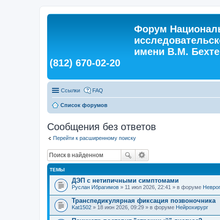
Форум Националь
исследовательск
имени В.М. Бехтер
(812) 670-02-20
Ссылки
FAQ
Список форумов
Сообщения без ответов
Перейти к расширенному поиску
ТЕМЫ
ДЭП с нетипичными симптомами
Руслан Ибрагимов
» 11 июл 2026, 22:41 » в форуме
Невро
Транспедикулярная фиксация позвоночника
Kat1502
» 18 июн 2026, 09:29 » в форуме
Нейрохирург