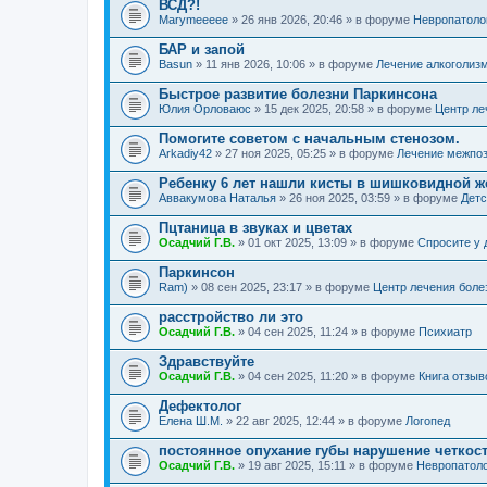
ВСД?!
Marymeeeee
» 26 янв 2026, 20:46 » в форуме
Невропатоло
БАР и запой
Basun
» 11 янв 2026, 10:06 » в форуме
Лечение алкоголиз
Быстрое развитие болезни Паркинсона
Юлия Орловаюс
» 15 дек 2025, 20:58 » в форуме
Центр ле
Помогите советом с начальным стенозом.
Arkadiy42
» 27 ноя 2025, 05:25 » в форуме
Лечение межпоз
Ребенку 6 лет нашли кисты в шишковидной ж
Аввакумова Наталья
» 26 ноя 2025, 03:59 » в форуме
Детс
Пцтаница в звуках и цветах
Осадчий Г.В.
» 01 окт 2025, 13:09 » в форуме
Спросите у 
Паркинсон
Ram)
» 08 сен 2025, 23:17 » в форуме
Центр лечения боле
расстройство ли это
Осадчий Г.В.
» 04 сен 2025, 11:24 » в форуме
Психиатр
Здравствуйте
Осадчий Г.В.
» 04 сен 2025, 11:20 » в форуме
Книга отзыв
Дефектолог
Елена Ш.М.
» 22 авг 2025, 12:44 » в форуме
Логопед
постоянное опухание губы нарушение четкос
Осадчий Г.В.
» 19 авг 2025, 15:11 » в форуме
Невропатол