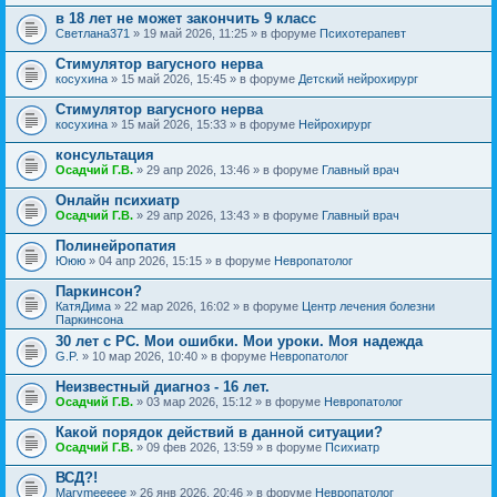
в 18 лет не может закончить 9 класс
Светлана371
» 19 май 2026, 11:25 » в форуме
Психотерапевт
Стимулятор вагусного нерва
косухина
» 15 май 2026, 15:45 » в форуме
Детский нейрохирург
Стимулятор вагусного нерва
косухина
» 15 май 2026, 15:33 » в форуме
Нейрохирург
консультация
Осадчий Г.В.
» 29 апр 2026, 13:46 » в форуме
Главный врач
Онлайн психиатр
Осадчий Г.В.
» 29 апр 2026, 13:43 » в форуме
Главный врач
Полинейропатия
Ююю
» 04 апр 2026, 15:15 » в форуме
Невропатолог
Паркинсон?
КатяДима
» 22 мар 2026, 16:02 » в форуме
Центр лечения болезни
Паркинсона
30 лет с РС. Мои ошибки. Мои уроки. Моя надежда
G.P.
» 10 мар 2026, 10:40 » в форуме
Невропатолог
Неизвестный диагноз - 16 лет.
Осадчий Г.В.
» 03 мар 2026, 15:12 » в форуме
Невропатолог
Какой порядок действий в данной ситуации?
Осадчий Г.В.
» 09 фев 2026, 13:59 » в форуме
Психиатр
ВСД?!
Marymeeeee
» 26 янв 2026, 20:46 » в форуме
Невропатолог