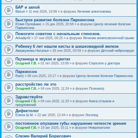
БАР и запой
Basun
» 11 янв 2026, 10:06 » в форуме
Лечение алкоголизма
Быстрое развитие болезни Паркинсона
Юлия Орловаюс
» 15 дек 2025, 20:58 » в форуме
Центр лечения болезни
Паркинсона
Помогите советом с начальным стенозом.
Arkadiy42
» 27 ноя 2025, 05:25 » в форуме
Лечение межпозвоночной грыжи
Ребенку 6 лет нашли кисты в шишковидной железе
Аввакумова Наталья
» 26 ноя 2025, 03:59 » в форуме
Детский нейрохирург
Пцтаница в звуках и цветах
Осадчий Г.В.
» 01 окт 2025, 13:09 » в форуме
Спросите у доктора
Паркинсон
Ram)
» 08 сен 2025, 23:17 » в форуме
Центр лечения болезни Паркинсона
расстройство ли это
Осадчий Г.В.
» 04 сен 2025, 11:24 » в форуме
Психиатр
Здравствуйте
Осадчий Г.В.
» 04 сен 2025, 11:20 » в форуме
Книга отзывов и
предложений
Дефектолог
Елена Ш.М.
» 22 авг 2025, 12:44 » в форуме
Логопед
постоянное опухание губы нарушение четкости зрения
Осадчий Г.В.
» 19 авг 2025, 15:11 » в форуме
Невропатолог
Слезин Валерий Борисович