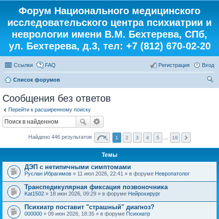
Форум Национального медицинского
исследовательского центра психиатрии и
неврологии имени В.М. Бехтерева, СПб,
ул. Бехтерева, д.3, тел: +7 (812) 670-02-20
Ссылки
FAQ
Регистрация
Вход
Список форумов
ои
Сообщения без ответов
ск
Перейти к расширенному поиску
Найдено 446 результатов
1
2
3
4
5
…
18
Темы
ДЭП с нетипичными симптомами
Руслан Ибрагимов
» 11 июл 2026, 22:41 » в форуме
Невропатолог
Транспедикулярная фиксация позвоночника
Kat1502
» 18 июн 2026, 09:29 » в форуме
Нейрохирург
Психиатр поставит "страшный" диагноз?
000000
» 09 июн 2026, 18:35 » в форуме
Психиатр