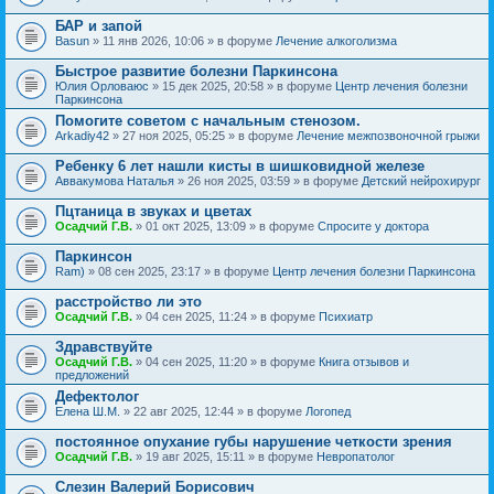
БАР и запой
Basun
» 11 янв 2026, 10:06 » в форуме
Лечение алкоголизма
Быстрое развитие болезни Паркинсона
Юлия Орловаюс
» 15 дек 2025, 20:58 » в форуме
Центр лечения болезни
Паркинсона
Помогите советом с начальным стенозом.
Arkadiy42
» 27 ноя 2025, 05:25 » в форуме
Лечение межпозвоночной грыжи
Ребенку 6 лет нашли кисты в шишковидной железе
Аввакумова Наталья
» 26 ноя 2025, 03:59 » в форуме
Детский нейрохирург
Пцтаница в звуках и цветах
Осадчий Г.В.
» 01 окт 2025, 13:09 » в форуме
Спросите у доктора
Паркинсон
Ram)
» 08 сен 2025, 23:17 » в форуме
Центр лечения болезни Паркинсона
расстройство ли это
Осадчий Г.В.
» 04 сен 2025, 11:24 » в форуме
Психиатр
Здравствуйте
Осадчий Г.В.
» 04 сен 2025, 11:20 » в форуме
Книга отзывов и
предложений
Дефектолог
Елена Ш.М.
» 22 авг 2025, 12:44 » в форуме
Логопед
постоянное опухание губы нарушение четкости зрения
Осадчий Г.В.
» 19 авг 2025, 15:11 » в форуме
Невропатолог
Слезин Валерий Борисович