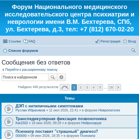
Форум Национального медицинского
исследовательского центра психиатрии и
неврологии имени В.М. Бехтерева, СПб,
ул. Бехтерева, д.3, тел: +7 (812) 670-02-20
Ссылки
FAQ
Регистрация
Вход
Список форумов
ои
Сообщения без ответов
ск
Перейти к расширенному поиску
Найдено 446 результатов
1
2
3
4
5
…
18
Темы
ДЭП с нетипичными симптомами
Руслан Ибрагимов
» 11 июл 2026, 22:41 » в форуме
Невропатолог
Транспедикулярная фиксация позвоночника
Kat1502
» 18 июн 2026, 09:29 » в форуме
Нейрохирург
Психиатр поставит "страшный" диагноз?
000000
» 09 июн 2026, 18:35 » в форуме
Психиатр