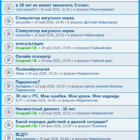
в 18 лет не может закончить 9 класс
Светлана371
» 19 май 2026, 11:25 » в форуме
Психотерапевт
Стимулятор вагусного нерва
косухина
» 15 май 2026, 15:45 » в форуме
Детский нейрохирург
Стимулятор вагусного нерва
косухина
» 15 май 2026, 15:33 » в форуме
Нейрохирург
консультация
Осадчий Г.В.
» 29 апр 2026, 13:46 » в форуме
Главный врач
Онлайн психиатр
Осадчий Г.В.
» 29 апр 2026, 13:43 » в форуме
Главный врач
Полинейропатия
Ююю
» 04 апр 2026, 15:15 » в форуме
Невропатолог
Паркинсон?
КатяДима
» 22 мар 2026, 16:02 » в форуме
Центр лечения болезни
Паркинсона
30 лет с РС. Мои ошибки. Мои уроки. Моя надежда
G.P.
» 10 мар 2026, 10:40 » в форуме
Невропатолог
Неизвестный диагноз - 16 лет.
Осадчий Г.В.
» 03 мар 2026, 15:12 » в форуме
Невропатолог
Какой порядок действий в данной ситуации?
Осадчий Г.В.
» 09 фев 2026, 13:59 » в форуме
Психиатр
ВСД?!
Marymeeeee
» 26 янв 2026, 20:46 » в форуме
Невропатолог