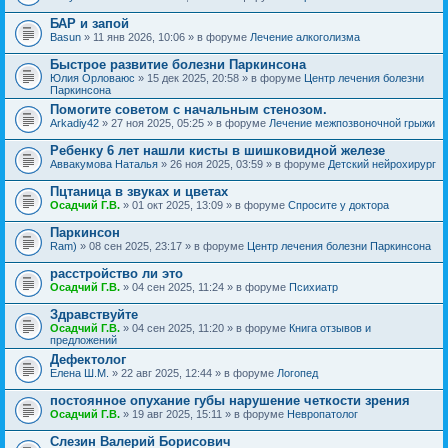
БАР и запой
Basun
» 11 янв 2026, 10:06 » в форуме
Лечение алкоголизма
Быстрое развитие болезни Паркинсона
Юлия Орловаюс
» 15 дек 2025, 20:58 » в форуме
Центр лечения болезни
Паркинсона
Помогите советом с начальным стенозом.
Arkadiy42
» 27 ноя 2025, 05:25 » в форуме
Лечение межпозвоночной грыжи
Ребенку 6 лет нашли кисты в шишковидной железе
Аввакумова Наталья
» 26 ноя 2025, 03:59 » в форуме
Детский нейрохирург
Пцтаница в звуках и цветах
Осадчий Г.В.
» 01 окт 2025, 13:09 » в форуме
Спросите у доктора
Паркинсон
Ram)
» 08 сен 2025, 23:17 » в форуме
Центр лечения болезни Паркинсона
расстройство ли это
Осадчий Г.В.
» 04 сен 2025, 11:24 » в форуме
Психиатр
Здравствуйте
Осадчий Г.В.
» 04 сен 2025, 11:20 » в форуме
Книга отзывов и
предложений
Дефектолог
Елена Ш.М.
» 22 авг 2025, 12:44 » в форуме
Логопед
постоянное опухание губы нарушение четкости зрения
Осадчий Г.В.
» 19 авг 2025, 15:11 » в форуме
Невропатолог
Слезин Валерий Борисович