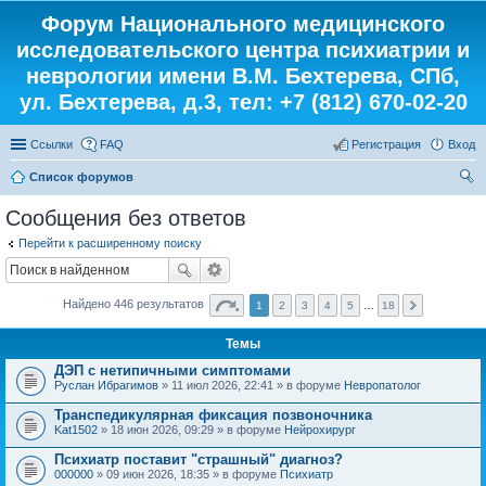
Форум Национального медицинского
исследовательского центра психиатрии и
неврологии имени В.М. Бехтерева, СПб,
ул. Бехтерева, д.3, тел: +7 (812) 670-02-20
Ссылки
FAQ
Регистрация
Вход
Список форумов
ои
Сообщения без ответов
ск
Перейти к расширенному поиску
Найдено 446 результатов
1
2
3
4
5
…
18
Темы
ДЭП с нетипичными симптомами
Руслан Ибрагимов
» 11 июл 2026, 22:41 » в форуме
Невропатолог
Транспедикулярная фиксация позвоночника
Kat1502
» 18 июн 2026, 09:29 » в форуме
Нейрохирург
Психиатр поставит "страшный" диагноз?
000000
» 09 июн 2026, 18:35 » в форуме
Психиатр