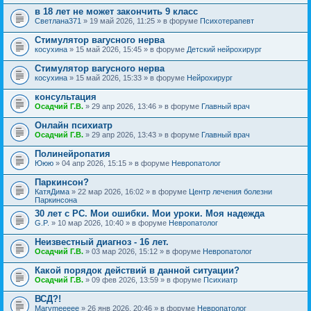
в 18 лет не может закончить 9 класс
Светлана371
» 19 май 2026, 11:25 » в форуме
Психотерапевт
Стимулятор вагусного нерва
косухина
» 15 май 2026, 15:45 » в форуме
Детский нейрохирург
Стимулятор вагусного нерва
косухина
» 15 май 2026, 15:33 » в форуме
Нейрохирург
консультация
Осадчий Г.В.
» 29 апр 2026, 13:46 » в форуме
Главный врач
Онлайн психиатр
Осадчий Г.В.
» 29 апр 2026, 13:43 » в форуме
Главный врач
Полинейропатия
Ююю
» 04 апр 2026, 15:15 » в форуме
Невропатолог
Паркинсон?
КатяДима
» 22 мар 2026, 16:02 » в форуме
Центр лечения болезни
Паркинсона
30 лет с РС. Мои ошибки. Мои уроки. Моя надежда
G.P.
» 10 мар 2026, 10:40 » в форуме
Невропатолог
Неизвестный диагноз - 16 лет.
Осадчий Г.В.
» 03 мар 2026, 15:12 » в форуме
Невропатолог
Какой порядок действий в данной ситуации?
Осадчий Г.В.
» 09 фев 2026, 13:59 » в форуме
Психиатр
ВСД?!
Marymeeeee
» 26 янв 2026, 20:46 » в форуме
Невропатолог