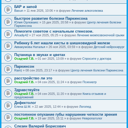
БАР и запой
Basun
» 11 янв 2026, 10:06 » в форуме
Лечение алкоголизма
Быстрое развитие болезни Паркинсона
Юлия Орловаюс
» 15 дек 2025, 20:58 » в форуме
Центр лечения болезни
Паркинсона
Помогите советом с начальным стенозом.
Arkadiy42
» 27 ноя 2025, 05:25 » в форуме
Лечение межпозвоночной грыжи
Ребенку 6 лет нашли кисты в шишковидной железе
Аввакумова Наталья
» 26 ноя 2025, 03:59 » в форуме
Детский нейрохирург
Пцтаница в звуках и цветах
Осадчий Г.В.
» 01 окт 2025, 13:09 » в форуме
Спросите у доктора
Паркинсон
Ram)
» 08 сен 2025, 23:17 » в форуме
Центр лечения болезни Паркинсона
расстройство ли это
Осадчий Г.В.
» 04 сен 2025, 11:24 » в форуме
Психиатр
Здравствуйте
Осадчий Г.В.
» 04 сен 2025, 11:20 » в форуме
Книга отзывов и
предложений
Дефектолог
Елена Ш.М.
» 22 авг 2025, 12:44 » в форуме
Логопед
постоянное опухание губы нарушение четкости зрения
Осадчий Г.В.
» 19 авг 2025, 15:11 » в форуме
Невропатолог
Слезин Валерий Борисович