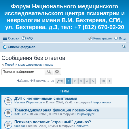
Форум Национального медицинского
исследовательского центра психиатрии и
неврологии имени В.М. Бехтерева, СПб,
ул. Бехтерева, д.3, тел: +7 (812) 670-02-20
Ссылки
FAQ
Регистрация
Вход
Список форумов
ои
Сообщения без ответов
ск
Перейти к расширенному поиску
Найдено 446 результатов
1
2
3
4
5
…
18
Темы
ДЭП с нетипичными симптомами
Руслан Ибрагимов
» 11 июл 2026, 22:41 » в форуме
Невропатолог
Транспедикулярная фиксация позвоночника
Kat1502
» 18 июн 2026, 09:29 » в форуме
Нейрохирург
Психиатр поставит "страшный" диагноз?
000000
» 09 июн 2026, 18:35 » в форуме
Психиатр