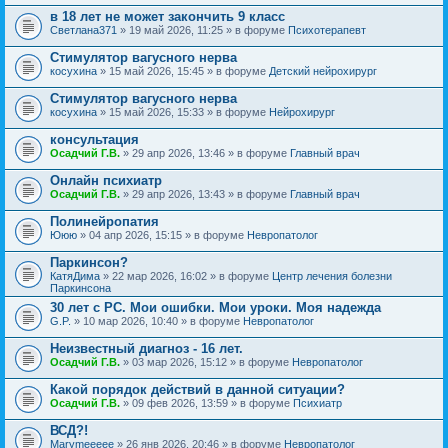
в 18 лет не может закончить 9 класс
Светлана371
» 19 май 2026, 11:25 » в форуме
Психотерапевт
Стимулятор вагусного нерва
косухина
» 15 май 2026, 15:45 » в форуме
Детский нейрохирург
Стимулятор вагусного нерва
косухина
» 15 май 2026, 15:33 » в форуме
Нейрохирург
консультация
Осадчий Г.В.
» 29 апр 2026, 13:46 » в форуме
Главный врач
Онлайн психиатр
Осадчий Г.В.
» 29 апр 2026, 13:43 » в форуме
Главный врач
Полинейропатия
Ююю
» 04 апр 2026, 15:15 » в форуме
Невропатолог
Паркинсон?
КатяДима
» 22 мар 2026, 16:02 » в форуме
Центр лечения болезни
Паркинсона
30 лет с РС. Мои ошибки. Мои уроки. Моя надежда
G.P.
» 10 мар 2026, 10:40 » в форуме
Невропатолог
Неизвестный диагноз - 16 лет.
Осадчий Г.В.
» 03 мар 2026, 15:12 » в форуме
Невропатолог
Какой порядок действий в данной ситуации?
Осадчий Г.В.
» 09 фев 2026, 13:59 » в форуме
Психиатр
ВСД?!
Marymeeeee
» 26 янв 2026, 20:46 » в форуме
Невропатолог