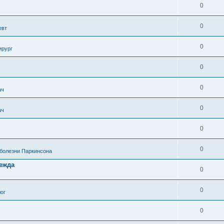
0
0
евт
0
ирург
0
0
ач
0
ач
0
0
 болезни Паркинсона
дежда
0
0
ог
0