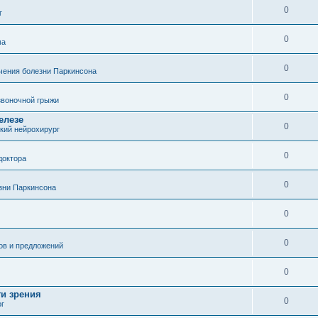
0
г
0
ма
0
чения болезни Паркинсона
0
воночной грыжи
елезе
0
кий нейрохирург
0
доктора
0
зни Паркинсона
0
0
ов и предложений
0
ти зрения
0
ог