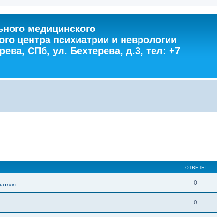
ного медицинского
ого центра психиатрии и неврологии
ева, СПб, ул. Бехтерева, д.3, тел: +7
ОТВЕТЫ
0
патолог
0