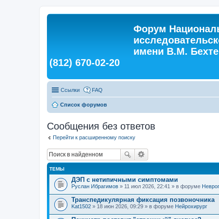
Форум Националь
исследовательск
имени В.М. Бехтер
(812) 670-02-20
Ссылки
FAQ
Список форумов
Сообщения без ответов
Перейти к расширенному поиску
ТЕМЫ
ДЭП с нетипичными симптомами
Руслан Ибрагимов
» 11 июл 2026, 22:41 » в форуме
Невро
Транспедикулярная фиксация позвоночника
Kat1502
» 18 июн 2026, 09:29 » в форуме
Нейрохирург