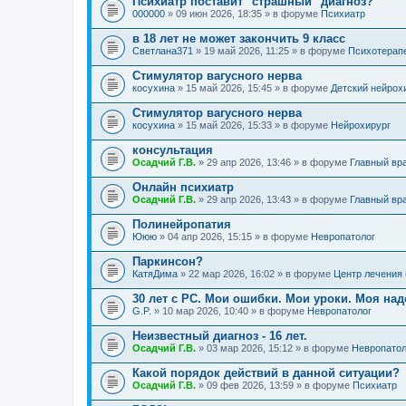
Психиатр поставит "страшный" диагноз?
000000
» 09 июн 2026, 18:35 » в форуме
Психиатр
в 18 лет не может закончить 9 класс
Светлана371
» 19 май 2026, 11:25 » в форуме
Психотерап
Стимулятор вагусного нерва
косухина
» 15 май 2026, 15:45 » в форуме
Детский нейрох
Стимулятор вагусного нерва
косухина
» 15 май 2026, 15:33 » в форуме
Нейрохирург
консультация
Осадчий Г.В.
» 29 апр 2026, 13:46 » в форуме
Главный вр
Онлайн психиатр
Осадчий Г.В.
» 29 апр 2026, 13:43 » в форуме
Главный вр
Полинейропатия
Ююю
» 04 апр 2026, 15:15 » в форуме
Невропатолог
Паркинсон?
КатяДима
» 22 мар 2026, 16:02 » в форуме
Центр лечения
30 лет с РС. Мои ошибки. Мои уроки. Моя на
G.P.
» 10 мар 2026, 10:40 » в форуме
Невропатолог
Неизвестный диагноз - 16 лет.
Осадчий Г.В.
» 03 мар 2026, 15:12 » в форуме
Невропатол
Какой порядок действий в данной ситуации?
Осадчий Г.В.
» 09 фев 2026, 13:59 » в форуме
Психиатр