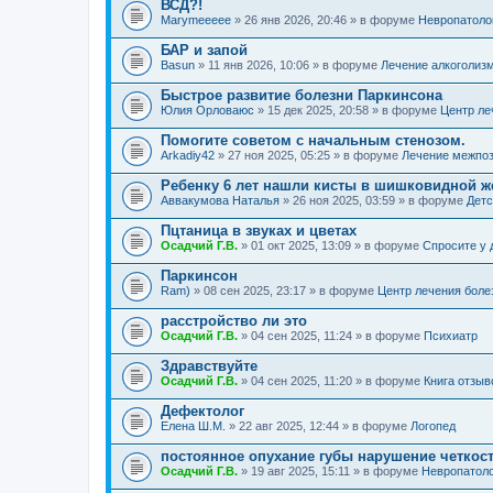
ВСД?!
Marymeeeee
» 26 янв 2026, 20:46 » в форуме
Невропатоло
БАР и запой
Basun
» 11 янв 2026, 10:06 » в форуме
Лечение алкоголиз
Быстрое развитие болезни Паркинсона
Юлия Орловаюс
» 15 дек 2025, 20:58 » в форуме
Центр ле
Помогите советом с начальным стенозом.
Arkadiy42
» 27 ноя 2025, 05:25 » в форуме
Лечение межпоз
Ребенку 6 лет нашли кисты в шишковидной ж
Аввакумова Наталья
» 26 ноя 2025, 03:59 » в форуме
Детс
Пцтаница в звуках и цветах
Осадчий Г.В.
» 01 окт 2025, 13:09 » в форуме
Спросите у 
Паркинсон
Ram)
» 08 сен 2025, 23:17 » в форуме
Центр лечения боле
расстройство ли это
Осадчий Г.В.
» 04 сен 2025, 11:24 » в форуме
Психиатр
Здравствуйте
Осадчий Г.В.
» 04 сен 2025, 11:20 » в форуме
Книга отзыв
Дефектолог
Елена Ш.М.
» 22 авг 2025, 12:44 » в форуме
Логопед
постоянное опухание губы нарушение четкос
Осадчий Г.В.
» 19 авг 2025, 15:11 » в форуме
Невропатол