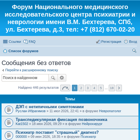
Форум Национального медицинского
исследовательского центра психиатрии и
неврологии имени В.М. Бехтерева, СПб,
ул. Бехтерева, д.3, тел: +7 (812) 670-02-20
Ссылки
FAQ
Регистрация
Вход
Список форумов
ои
Сообщения без ответов
ск
Перейти к расширенному поиску
Найдено 446 результатов
1
2
3
4
5
…
18
Темы
ДЭП с нетипичными симптомами
Руслан Ибрагимов
» 11 июл 2026, 22:41 » в форуме
Невропатолог
Транспедикулярная фиксация позвоночника
Kat1502
» 18 июн 2026, 09:29 » в форуме
Нейрохирург
Психиатр поставит "страшный" диагноз?
000000
» 09 июн 2026, 18:35 » в форуме
Психиатр