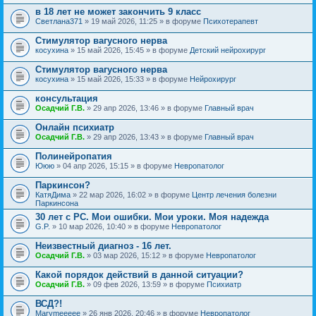
в 18 лет не может закончить 9 класс
Светлана371
» 19 май 2026, 11:25 » в форуме
Психотерапевт
Стимулятор вагусного нерва
косухина
» 15 май 2026, 15:45 » в форуме
Детский нейрохирург
Стимулятор вагусного нерва
косухина
» 15 май 2026, 15:33 » в форуме
Нейрохирург
консультация
Осадчий Г.В.
» 29 апр 2026, 13:46 » в форуме
Главный врач
Онлайн психиатр
Осадчий Г.В.
» 29 апр 2026, 13:43 » в форуме
Главный врач
Полинейропатия
Ююю
» 04 апр 2026, 15:15 » в форуме
Невропатолог
Паркинсон?
КатяДима
» 22 мар 2026, 16:02 » в форуме
Центр лечения болезни
Паркинсона
30 лет с РС. Мои ошибки. Мои уроки. Моя надежда
G.P.
» 10 мар 2026, 10:40 » в форуме
Невропатолог
Неизвестный диагноз - 16 лет.
Осадчий Г.В.
» 03 мар 2026, 15:12 » в форуме
Невропатолог
Какой порядок действий в данной ситуации?
Осадчий Г.В.
» 09 фев 2026, 13:59 » в форуме
Психиатр
ВСД?!
Marymeeeee
» 26 янв 2026, 20:46 » в форуме
Невропатолог