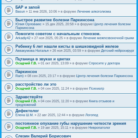
БАР и запой
Basun
» 11 янв 2026, 10:06 » в форуме
Лечение алкоголизма
Быстрое развитие болезни Паркинсона
Юлия Орловаюс
» 15 дек 2025, 20:58 » в форуме
Центр лечения болезни
Паркинсона
Помогите советом с начальным стенозом.
Arkadiy42
» 27 ноя 2025, 05:25 » в форуме
Лечение межпозвоночной грыжи
Ребенку 6 лет нашли кисты в шишковидной железе
Аввакумова Наталья
» 26 ноя 2025, 03:59 » в форуме
Детский нейрохирург
Пцтаница в звуках и цветах
Осадчий Г.В.
» 01 окт 2025, 13:09 » в форуме
Спросите у доктора
Паркинсон
Ram)
» 08 сен 2025, 23:17 » в форуме
Центр лечения болезни Паркинсона
расстройство ли это
Осадчий Г.В.
» 04 сен 2025, 11:24 » в форуме
Психиатр
Здравствуйте
Осадчий Г.В.
» 04 сен 2025, 11:20 » в форуме
Книга отзывов и
предложений
Дефектолог
Елена Ш.М.
» 22 авг 2025, 12:44 » в форуме
Логопед
постоянное опухание губы нарушение четкости зрения
Осадчий Г.В.
» 19 авг 2025, 15:11 » в форуме
Невропатолог
Слезин Валерий Борисович