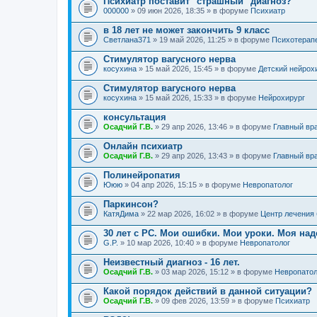
Психиатр поставит "страшный" диагноз?
000000
» 09 июн 2026, 18:35 » в форуме
Психиатр
в 18 лет не может закончить 9 класс
Светлана371
» 19 май 2026, 11:25 » в форуме
Психотерап
Стимулятор вагусного нерва
косухина
» 15 май 2026, 15:45 » в форуме
Детский нейрох
Стимулятор вагусного нерва
косухина
» 15 май 2026, 15:33 » в форуме
Нейрохирург
консультация
Осадчий Г.В.
» 29 апр 2026, 13:46 » в форуме
Главный вр
Онлайн психиатр
Осадчий Г.В.
» 29 апр 2026, 13:43 » в форуме
Главный вр
Полинейропатия
Ююю
» 04 апр 2026, 15:15 » в форуме
Невропатолог
Паркинсон?
КатяДима
» 22 мар 2026, 16:02 » в форуме
Центр лечения
30 лет с РС. Мои ошибки. Мои уроки. Моя на
G.P.
» 10 мар 2026, 10:40 » в форуме
Невропатолог
Неизвестный диагноз - 16 лет.
Осадчий Г.В.
» 03 мар 2026, 15:12 » в форуме
Невропатол
Какой порядок действий в данной ситуации?
Осадчий Г.В.
» 09 фев 2026, 13:59 » в форуме
Психиатр