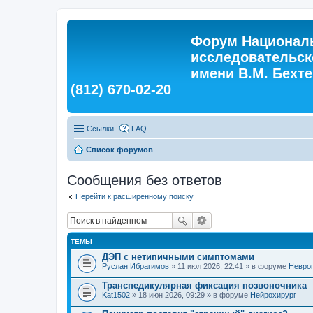
Форум Националь
исследовательск
имени В.М. Бехтер
(812) 670-02-20
Ссылки
FAQ
Список форумов
Сообщения без ответов
Перейти к расширенному поиску
ТЕМЫ
ДЭП с нетипичными симптомами
Руслан Ибрагимов
» 11 июл 2026, 22:41 » в форуме
Невро
Транспедикулярная фиксация позвоночника
Kat1502
» 18 июн 2026, 09:29 » в форуме
Нейрохирург