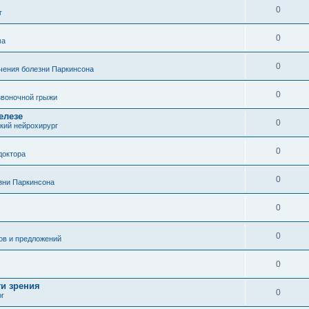
0
г
0
ма
0
чения болезни Паркинсона
0
воночной грыжи
елезе
0
кий нейрохирург
0
доктора
0
зни Паркинсона
0
0
ов и предложений
0
ти зрения
0
ог