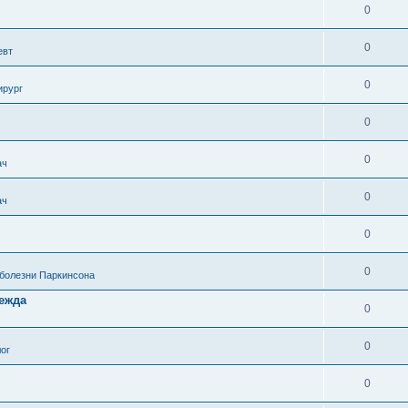
0
0
евт
0
ирург
0
0
ач
0
ач
0
0
 болезни Паркинсона
дежда
0
0
ог
0