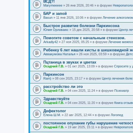
ВСД?!
Marymeeeee
» 26 янв 2026, 20:46 » в форуме
Невропатоло
БАР и запой
Basun
» 11 янв 2026, 10:06 » в форуме
Лечение алкоголиз
Быстрое развитие болезни Паркинсона
Юлия Орловаюс
» 15 дек 2025, 20:58 » в форуме
Центр ле
Помогите советом с начальным стенозом.
Arkadiy42
» 27 ноя 2025, 05:25 » в форуме
Лечение межпоз
Ребенку 6 лет нашли кисты в шишковидной ж
Аввакумова Наталья
» 26 ноя 2025, 03:59 » в форуме
Детс
Пцтаница в звуках и цветах
Осадчий Г.В.
» 01 окт 2025, 13:09 » в форуме
Спросите у 
Паркинсон
Ram)
» 08 сен 2025, 23:17 » в форуме
Центр лечения боле
расстройство ли это
Осадчий Г.В.
» 04 сен 2025, 11:24 » в форуме
Психиатр
Здравствуйте
Осадчий Г.В.
» 04 сен 2025, 11:20 » в форуме
Книга отзыв
Дефектолог
Елена Ш.М.
» 22 авг 2025, 12:44 » в форуме
Логопед
постоянное опухание губы нарушение четкос
Осадчий Г.В.
» 19 авг 2025, 15:11 » в форуме
Невропатол