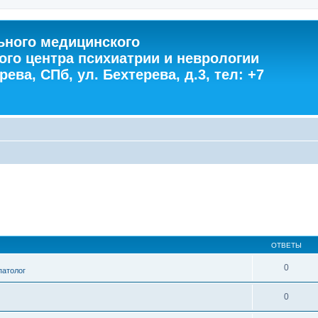
ного медицинского
ого центра психиатрии и неврологии
ева, СПб, ул. Бехтерева, д.3, тел: +7
ОТВЕТЫ
0
патолог
0