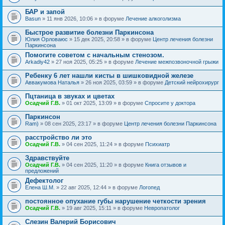
БАР и запой
Basun
» 11 янв 2026, 10:06 » в форуме
Лечение алкоголизма
Быстрое развитие болезни Паркинсона
Юлия Орловаюс
» 15 дек 2025, 20:58 » в форуме
Центр лечения болезни
Паркинсона
Помогите советом с начальным стенозом.
Arkadiy42
» 27 ноя 2025, 05:25 » в форуме
Лечение межпозвоночной грыжи
Ребенку 6 лет нашли кисты в шишковидной железе
Аввакумова Наталья
» 26 ноя 2025, 03:59 » в форуме
Детский нейрохирург
Пцтаница в звуках и цветах
Осадчий Г.В.
» 01 окт 2025, 13:09 » в форуме
Спросите у доктора
Паркинсон
Ram)
» 08 сен 2025, 23:17 » в форуме
Центр лечения болезни Паркинсона
расстройство ли это
Осадчий Г.В.
» 04 сен 2025, 11:24 » в форуме
Психиатр
Здравствуйте
Осадчий Г.В.
» 04 сен 2025, 11:20 » в форуме
Книга отзывов и
предложений
Дефектолог
Елена Ш.М.
» 22 авг 2025, 12:44 » в форуме
Логопед
постоянное опухание губы нарушение четкости зрения
Осадчий Г.В.
» 19 авг 2025, 15:11 » в форуме
Невропатолог
Слезин Валерий Борисович