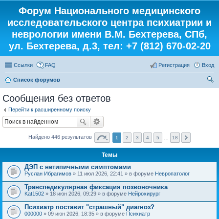
Форум Национального медицинского
исследовательского центра психиатрии и
неврологии имени В.М. Бехтерева, СПб,
ул. Бехтерева, д.3, тел: +7 (812) 670-02-20
Ссылки
FAQ
Регистрация
Вход
Список форумов
ои
Сообщения без ответов
ск
Перейти к расширенному поиску
Найдено 446 результатов
1
2
3
4
5
…
18
Темы
ДЭП с нетипичными симптомами
Руслан Ибрагимов
» 11 июл 2026, 22:41 » в форуме
Невропатолог
Транспедикулярная фиксация позвоночника
Kat1502
» 18 июн 2026, 09:29 » в форуме
Нейрохирург
Психиатр поставит "страшный" диагноз?
000000
» 09 июн 2026, 18:35 » в форуме
Психиатр