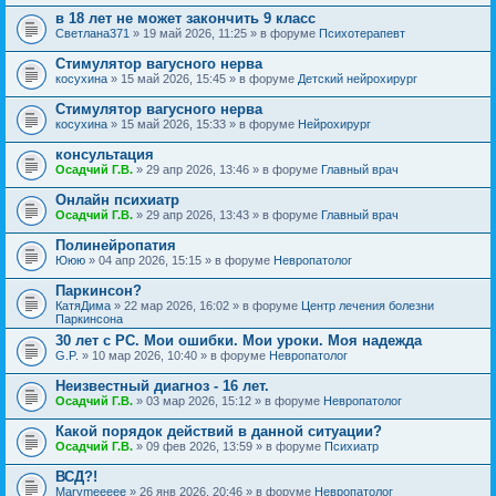
в 18 лет не может закончить 9 класс
Светлана371
» 19 май 2026, 11:25 » в форуме
Психотерапевт
Стимулятор вагусного нерва
косухина
» 15 май 2026, 15:45 » в форуме
Детский нейрохирург
Стимулятор вагусного нерва
косухина
» 15 май 2026, 15:33 » в форуме
Нейрохирург
консультация
Осадчий Г.В.
» 29 апр 2026, 13:46 » в форуме
Главный врач
Онлайн психиатр
Осадчий Г.В.
» 29 апр 2026, 13:43 » в форуме
Главный врач
Полинейропатия
Ююю
» 04 апр 2026, 15:15 » в форуме
Невропатолог
Паркинсон?
КатяДима
» 22 мар 2026, 16:02 » в форуме
Центр лечения болезни
Паркинсона
30 лет с РС. Мои ошибки. Мои уроки. Моя надежда
G.P.
» 10 мар 2026, 10:40 » в форуме
Невропатолог
Неизвестный диагноз - 16 лет.
Осадчий Г.В.
» 03 мар 2026, 15:12 » в форуме
Невропатолог
Какой порядок действий в данной ситуации?
Осадчий Г.В.
» 09 фев 2026, 13:59 » в форуме
Психиатр
ВСД?!
Marymeeeee
» 26 янв 2026, 20:46 » в форуме
Невропатолог