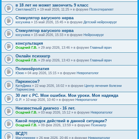
в 18 лет не может закончить 9 класс
Светлана371
» 19 май 2026, 11:25 » в форуме
Психотерапевт
Стимулятор вагусного нерва
косухина
» 15 май 2026, 15:45 » в форуме
Детский нейрохирург
Стимулятор вагусного нерва
косухина
» 15 май 2026, 15:33 » в форуме
Нейрохирург
консультация
Осадчий Г.В.
» 29 апр 2026, 13:46 » в форуме
Главный врач
Онлайн психиатр
Осадчий Г.В.
» 29 апр 2026, 13:43 » в форуме
Главный врач
Полинейропатия
Ююю
» 04 апр 2026, 15:15 » в форуме
Невропатолог
Паркинсон?
КатяДима
» 22 мар 2026, 16:02 » в форуме
Центр лечения болезни
Паркинсона
30 лет с РС. Мои ошибки. Мои уроки. Моя надежда
G.P.
» 10 мар 2026, 10:40 » в форуме
Невропатолог
Неизвестный диагноз - 16 лет.
Осадчий Г.В.
» 03 мар 2026, 15:12 » в форуме
Невропатолог
Какой порядок действий в данной ситуации?
Осадчий Г.В.
» 09 фев 2026, 13:59 » в форуме
Психиатр
ВСД?!
Marymeeeee
» 26 янв 2026, 20:46 » в форуме
Невропатолог