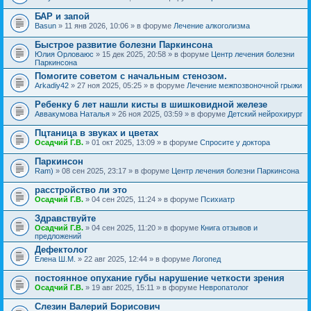
БАР и запой
Basun
» 11 янв 2026, 10:06 » в форуме
Лечение алкоголизма
Быстрое развитие болезни Паркинсона
Юлия Орловаюс
» 15 дек 2025, 20:58 » в форуме
Центр лечения болезни
Паркинсона
Помогите советом с начальным стенозом.
Arkadiy42
» 27 ноя 2025, 05:25 » в форуме
Лечение межпозвоночной грыжи
Ребенку 6 лет нашли кисты в шишковидной железе
Аввакумова Наталья
» 26 ноя 2025, 03:59 » в форуме
Детский нейрохирург
Пцтаница в звуках и цветах
Осадчий Г.В.
» 01 окт 2025, 13:09 » в форуме
Спросите у доктора
Паркинсон
Ram)
» 08 сен 2025, 23:17 » в форуме
Центр лечения болезни Паркинсона
расстройство ли это
Осадчий Г.В.
» 04 сен 2025, 11:24 » в форуме
Психиатр
Здравствуйте
Осадчий Г.В.
» 04 сен 2025, 11:20 » в форуме
Книга отзывов и
предложений
Дефектолог
Елена Ш.М.
» 22 авг 2025, 12:44 » в форуме
Логопед
постоянное опухание губы нарушение четкости зрения
Осадчий Г.В.
» 19 авг 2025, 15:11 » в форуме
Невропатолог
Слезин Валерий Борисович