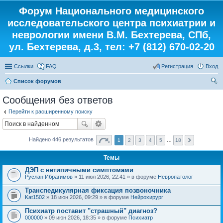
Форум Национального медицинского
исследовательского центра психиатрии и
неврологии имени В.М. Бехтерева, СПб,
ул. Бехтерева, д.3, тел: +7 (812) 670-02-20
Ссылки
FAQ
Регистрация
Вход
Список форумов
ои
Сообщения без ответов
ск
Перейти к расширенному поиску
Найдено 446 результатов
1
2
3
4
5
…
18
Темы
ДЭП с нетипичными симптомами
Руслан Ибрагимов
» 11 июл 2026, 22:41 » в форуме
Невропатолог
Транспедикулярная фиксация позвоночника
Kat1502
» 18 июн 2026, 09:29 » в форуме
Нейрохирург
Психиатр поставит "страшный" диагноз?
000000
» 09 июн 2026, 18:35 » в форуме
Психиатр