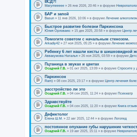
ВСД?!
Marymeeeee
» 26 янв 2026, 20:46 » в форуме
Невропатоло
БАР и запой
Basun
» 11 янв 2026, 10:06 » в форуме
Лечение алкоголиз
Быстрое развитие болезни Паркинсона
Юлия Орловаюс
» 15 дек 2025, 20:58 » в форуме
Центр ле
Помогите советом с начальным стенозом.
Arkadiy42
» 27 ноя 2025, 05:25 » в форуме
Лечение межпоз
Ребенку 6 лет нашли кисты в шишковидной ж
Аввакумова Наталья
» 26 ноя 2025, 03:59 » в форуме
Детс
Пцтаница в звуках и цветах
Осадчий Г.В.
» 01 окт 2025, 13:09 » в форуме
Спросите у 
Паркинсон
Ram)
» 08 сен 2025, 23:17 » в форуме
Центр лечения боле
расстройство ли это
Осадчий Г.В.
» 04 сен 2025, 11:24 » в форуме
Психиатр
Здравствуйте
Осадчий Г.В.
» 04 сен 2025, 11:20 » в форуме
Книга отзыв
Дефектолог
Елена Ш.М.
» 22 авг 2025, 12:44 » в форуме
Логопед
постоянное опухание губы нарушение четкос
Осадчий Г.В.
» 19 авг 2025, 15:11 » в форуме
Невропатол