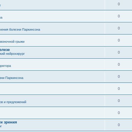
0
г
0
ма
0
чения болезни Паркинсона
0
воночной грыжи
елезе
0
кий нейрохирург
0
доктора
0
зни Паркинсона
0
0
ов и предложений
0
ти зрения
0
ог