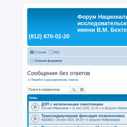
Форум Националь
исследовательск
имени В.М. Бехтер
(812) 670-02-20
Ссылки
FAQ
Список форумов
Сообщения без ответов
Перейти к расширенному поиску
ТЕМЫ
ДЭП с нетипичными симптомами
Руслан Ибрагимов
» 11 июл 2026, 22:41 » в форуме
Невро
Транспедикулярная фиксация позвоночника
Kat1502
» 18 июн 2026, 09:29 » в форуме
Нейрохирург