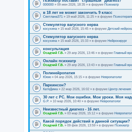
Психиатр поставит "страшный" диагноз?
000000
» 09 июн 2026, 18:35 » в форуме
Психиатр
в 18 лет не может закончить 9 класс
Светлана371
» 19 май 2026, 11:25 » в форуме
Психотерап
Стимулятор вагусного нерва
косухина
» 15 май 2026, 15:45 » в форуме
Детский нейрох
Стимулятор вагусного нерва
косухина
» 15 май 2026, 15:33 » в форуме
Нейрохирург
консультация
Осадчий Г.В.
» 29 апр 2026, 13:46 » в форуме
Главный вр
Онлайн психиатр
Осадчий Г.В.
» 29 апр 2026, 13:43 » в форуме
Главный вр
Полинейропатия
Ююю
» 04 апр 2026, 15:15 » в форуме
Невропатолог
Паркинсон?
КатяДима
» 22 мар 2026, 16:02 » в форуме
Центр лечения
30 лет с РС. Мои ошибки. Мои уроки. Моя на
G.P.
» 10 мар 2026, 10:40 » в форуме
Невропатолог
Неизвестный диагноз - 16 лет.
Осадчий Г.В.
» 03 мар 2026, 15:12 » в форуме
Невропатол
Какой порядок действий в данной ситуации?
Осадчий Г.В.
» 09 фев 2026, 13:59 » в форуме
Психиатр