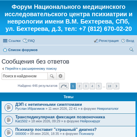
Форум Национального медицинского
исследовательского центра психиатрии и
неврологии имени В.М. Бехтерева, СПб,
ул. Бехтерева, д.3, тел: +7 (812) 670-02-20
Ссылки
FAQ
Регистрация
Вход
Список форумов
ои
Сообщения без ответов
ск
Перейти к расширенному поиску
Найдено 446 результатов
1
2
3
4
5
…
18
Темы
ДЭП с нетипичными симптомами
Руслан Ибрагимов
» 11 июл 2026, 22:41 » в форуме
Невропатолог
Транспедикулярная фиксация позвоночника
Kat1502
» 18 июн 2026, 09:29 » в форуме
Нейрохирург
Психиатр поставит "страшный" диагноз?
000000
» 09 июн 2026, 18:35 » в форуме
Психиатр