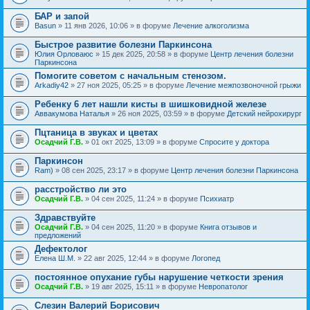
БАР и запой
Basun
» 11 янв 2026, 10:06 » в форуме
Лечение алкоголизма
Быстрое развитие болезни Паркинсона
Юлия Орловаюс
» 15 дек 2025, 20:58 » в форуме
Центр лечения болезни
Паркинсона
Помогите советом с начальным стенозом.
Arkadiy42
» 27 ноя 2025, 05:25 » в форуме
Лечение межпозвоночной грыжи
Ребенку 6 лет нашли кисты в шишковидной железе
Аввакумова Наталья
» 26 ноя 2025, 03:59 » в форуме
Детский нейрохирург
Пцтаница в звуках и цветах
Осадчий Г.В.
» 01 окт 2025, 13:09 » в форуме
Спросите у доктора
Паркинсон
Ram)
» 08 сен 2025, 23:17 » в форуме
Центр лечения болезни Паркинсона
расстройство ли это
Осадчий Г.В.
» 04 сен 2025, 11:24 » в форуме
Психиатр
Здравствуйте
Осадчий Г.В.
» 04 сен 2025, 11:20 » в форуме
Книга отзывов и
предложений
Дефектолог
Елена Ш.М.
» 22 авг 2025, 12:44 » в форуме
Логопед
постоянное опухание губы нарушение четкости зрения
Осадчий Г.В.
» 19 авг 2025, 15:11 » в форуме
Невропатолог
Слезин Валерий Борисович