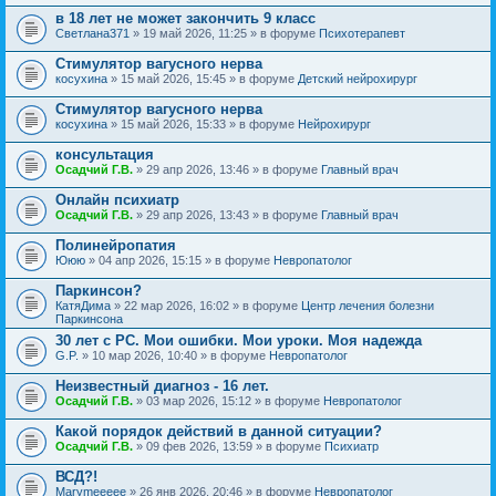
в 18 лет не может закончить 9 класс
Светлана371
» 19 май 2026, 11:25 » в форуме
Психотерапевт
Стимулятор вагусного нерва
косухина
» 15 май 2026, 15:45 » в форуме
Детский нейрохирург
Стимулятор вагусного нерва
косухина
» 15 май 2026, 15:33 » в форуме
Нейрохирург
консультация
Осадчий Г.В.
» 29 апр 2026, 13:46 » в форуме
Главный врач
Онлайн психиатр
Осадчий Г.В.
» 29 апр 2026, 13:43 » в форуме
Главный врач
Полинейропатия
Ююю
» 04 апр 2026, 15:15 » в форуме
Невропатолог
Паркинсон?
КатяДима
» 22 мар 2026, 16:02 » в форуме
Центр лечения болезни
Паркинсона
30 лет с РС. Мои ошибки. Мои уроки. Моя надежда
G.P.
» 10 мар 2026, 10:40 » в форуме
Невропатолог
Неизвестный диагноз - 16 лет.
Осадчий Г.В.
» 03 мар 2026, 15:12 » в форуме
Невропатолог
Какой порядок действий в данной ситуации?
Осадчий Г.В.
» 09 фев 2026, 13:59 » в форуме
Психиатр
ВСД?!
Marymeeeee
» 26 янв 2026, 20:46 » в форуме
Невропатолог