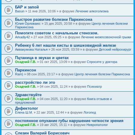
БАР и запой
Basun
» 11 янв 2026, 10:06 » в форуме
Лечение алкоголизма
Быстрое развитие болезни Паркинсона
Юлия Орловаюс
» 15 дек 2025, 20:58 » в форуме
Центр лечения болезни
Паркинсона
Помогите советом с начальным стенозом.
Arkadiy42
» 27 ноя 2025, 05:25 » в форуме
Лечение межпозвоночной грыжи
Ребенку 6 лет нашли кисты в шишковидной железе
Аввакумова Наталья
» 26 ноя 2025, 03:59 » в форуме
Детский нейрохирург
Пцтаница в звуках и цветах
Осадчий Г.В.
» 01 окт 2025, 13:09 » в форуме
Спросите у доктора
Паркинсон
Ram)
» 08 сен 2025, 23:17 » в форуме
Центр лечения болезни Паркинсона
расстройство ли это
Осадчий Г.В.
» 04 сен 2025, 11:24 » в форуме
Психиатр
Здравствуйте
Осадчий Г.В.
» 04 сен 2025, 11:20 » в форуме
Книга отзывов и
предложений
Дефектолог
Елена Ш.М.
» 22 авг 2025, 12:44 » в форуме
Логопед
постоянное опухание губы нарушение четкости зрения
Осадчий Г.В.
» 19 авг 2025, 15:11 » в форуме
Невропатолог
Слезин Валерий Борисович