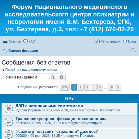
Форум Национального медицинского
исследовательского центра психиатрии и
неврологии имени В.М. Бехтерева, СПб,
ул. Бехтерева, д.3, тел: +7 (812) 670-02-20
Ссылки
FAQ
Регистрация
Вход
Список форумов
ои
Сообщения без ответов
ск
Перейти к расширенному поиску
Найдено 446 результатов
1
2
3
4
5
…
18
Темы
ДЭП с нетипичными симптомами
Руслан Ибрагимов
» 11 июл 2026, 22:41 » в форуме
Невропатолог
Транспедикулярная фиксация позвоночника
Kat1502
» 18 июн 2026, 09:29 » в форуме
Нейрохирург
Психиатр поставит "страшный" диагноз?
000000
» 09 июн 2026, 18:35 » в форуме
Психиатр