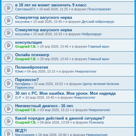
в 18 лет не может закончить 9 класс
Светлана371
» 19 май 2026, 11:25 » в форуме
Психотерапевт
Стимулятор вагусного нерва
косухина
» 15 май 2026, 15:45 » в форуме
Детский нейрохирург
Стимулятор вагусного нерва
косухина
» 15 май 2026, 15:33 » в форуме
Нейрохирург
консультация
Осадчий Г.В.
» 29 апр 2026, 13:46 » в форуме
Главный врач
Онлайн психиатр
Осадчий Г.В.
» 29 апр 2026, 13:43 » в форуме
Главный врач
Полинейропатия
Ююю
» 04 апр 2026, 15:15 » в форуме
Невропатолог
Паркинсон?
КатяДима
» 22 мар 2026, 16:02 » в форуме
Центр лечения болезни
Паркинсона
30 лет с РС. Мои ошибки. Мои уроки. Моя надежда
G.P.
» 10 мар 2026, 10:40 » в форуме
Невропатолог
Неизвестный диагноз - 16 лет.
Осадчий Г.В.
» 03 мар 2026, 15:12 » в форуме
Невропатолог
Какой порядок действий в данной ситуации?
Осадчий Г.В.
» 09 фев 2026, 13:59 » в форуме
Психиатр
ВСД?!
Marymeeeee
» 26 янв 2026, 20:46 » в форуме
Невропатолог