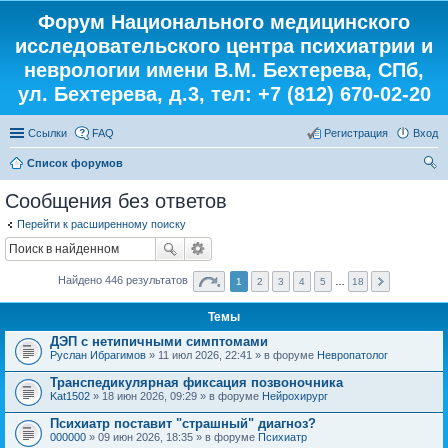
Форум Национального медицинского
исследовательского центра психиатрии и
неврологии имени В.М. Бехтерева, СПб,
ул. Бехтерева, д.3, тел: +7 (812) 670-02-20
Ссылки
FAQ
Регистрация
Вход
Список форумов
ои
Сообщения без ответов
ск
Перейти к расширенному поиску
Найдено 446 результатов
1
2
3
4
5
…
18
Темы
ДЭП с нетипичными симптомами
Руслан Ибрагимов
» 11 июл 2026, 22:41 » в форуме
Невропатолог
Транспедикулярная фиксация позвоночника
Kat1502
» 18 июн 2026, 09:29 » в форуме
Нейрохирург
Психиатр поставит "страшный" диагноз?
000000
» 09 июн 2026, 18:35 » в форуме
Психиатр