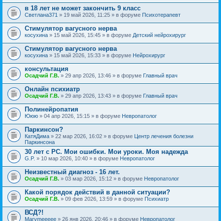
в 18 лет не может закончить 9 класс
Светлана371
» 19 май 2026, 11:25 » в форуме
Психотерапевт
Стимулятор вагусного нерва
косухина
» 15 май 2026, 15:45 » в форуме
Детский нейрохирург
Стимулятор вагусного нерва
косухина
» 15 май 2026, 15:33 » в форуме
Нейрохирург
консультация
Осадчий Г.В.
» 29 апр 2026, 13:46 » в форуме
Главный врач
Онлайн психиатр
Осадчий Г.В.
» 29 апр 2026, 13:43 » в форуме
Главный врач
Полинейропатия
Ююю
» 04 апр 2026, 15:15 » в форуме
Невропатолог
Паркинсон?
КатяДима
» 22 мар 2026, 16:02 » в форуме
Центр лечения болезни
Паркинсона
30 лет с РС. Мои ошибки. Мои уроки. Моя надежда
G.P.
» 10 мар 2026, 10:40 » в форуме
Невропатолог
Неизвестный диагноз - 16 лет.
Осадчий Г.В.
» 03 мар 2026, 15:12 » в форуме
Невропатолог
Какой порядок действий в данной ситуации?
Осадчий Г.В.
» 09 фев 2026, 13:59 » в форуме
Психиатр
ВСД?!
Marymeeeee
» 26 янв 2026, 20:46 » в форуме
Невропатолог