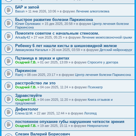
БАР и запой
Basun
» 11 янв 2026, 10:06 » в форуме
Лечение алкоголизма
Быстрое развитие болезни Паркинсона
Юлия Орловаюс
» 15 дек 2025, 20:58 » в форуме
Центр лечения болезни
Паркинсона
Помогите советом с начальным стенозом.
Arkadiy42
» 27 ноя 2025, 05:25 » в форуме
Лечение межпозвоночной грыжи
Ребенку 6 лет нашли кисты в шишковидной железе
Аввакумова Наталья
» 26 ноя 2025, 03:59 » в форуме
Детский нейрохирург
Пцтаница в звуках и цветах
Осадчий Г.В.
» 01 окт 2025, 13:09 » в форуме
Спросите у доктора
Паркинсон
Ram)
» 08 сен 2025, 23:17 » в форуме
Центр лечения болезни Паркинсона
расстройство ли это
Осадчий Г.В.
» 04 сен 2025, 11:24 » в форуме
Психиатр
Здравствуйте
Осадчий Г.В.
» 04 сен 2025, 11:20 » в форуме
Книга отзывов и
предложений
Дефектолог
Елена Ш.М.
» 22 авг 2025, 12:44 » в форуме
Логопед
постоянное опухание губы нарушение четкости зрения
Осадчий Г.В.
» 19 авг 2025, 15:11 » в форуме
Невропатолог
Слезин Валерий Борисович