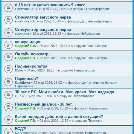
в 18 лет не может закончить 9 класс
Светлана371
» 19 май 2026, 11:25 » в форуме
Психотерапевт
Стимулятор вагусного нерва
косухина
» 15 май 2026, 15:45 » в форуме
Детский нейрохирург
Стимулятор вагусного нерва
косухина
» 15 май 2026, 15:33 » в форуме
Нейрохирург
консультация
Осадчий Г.В.
» 29 апр 2026, 13:46 » в форуме
Главный врач
Онлайн психиатр
Осадчий Г.В.
» 29 апр 2026, 13:43 » в форуме
Главный врач
Полинейропатия
Ююю
» 04 апр 2026, 15:15 » в форуме
Невропатолог
Паркинсон?
КатяДима
» 22 мар 2026, 16:02 » в форуме
Центр лечения болезни
Паркинсона
30 лет с РС. Мои ошибки. Мои уроки. Моя надежда
G.P.
» 10 мар 2026, 10:40 » в форуме
Невропатолог
Неизвестный диагноз - 16 лет.
Осадчий Г.В.
» 03 мар 2026, 15:12 » в форуме
Невропатолог
Какой порядок действий в данной ситуации?
Осадчий Г.В.
» 09 фев 2026, 13:59 » в форуме
Психиатр
ВСД?!
Marymeeeee
» 26 янв 2026, 20:46 » в форуме
Невропатолог