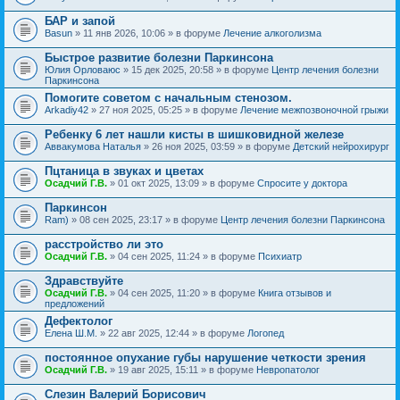
БАР и запой
Basun
» 11 янв 2026, 10:06 » в форуме
Лечение алкоголизма
Быстрое развитие болезни Паркинсона
Юлия Орловаюс
» 15 дек 2025, 20:58 » в форуме
Центр лечения болезни
Паркинсона
Помогите советом с начальным стенозом.
Arkadiy42
» 27 ноя 2025, 05:25 » в форуме
Лечение межпозвоночной грыжи
Ребенку 6 лет нашли кисты в шишковидной железе
Аввакумова Наталья
» 26 ноя 2025, 03:59 » в форуме
Детский нейрохирург
Пцтаница в звуках и цветах
Осадчий Г.В.
» 01 окт 2025, 13:09 » в форуме
Спросите у доктора
Паркинсон
Ram)
» 08 сен 2025, 23:17 » в форуме
Центр лечения болезни Паркинсона
расстройство ли это
Осадчий Г.В.
» 04 сен 2025, 11:24 » в форуме
Психиатр
Здравствуйте
Осадчий Г.В.
» 04 сен 2025, 11:20 » в форуме
Книга отзывов и
предложений
Дефектолог
Елена Ш.М.
» 22 авг 2025, 12:44 » в форуме
Логопед
постоянное опухание губы нарушение четкости зрения
Осадчий Г.В.
» 19 авг 2025, 15:11 » в форуме
Невропатолог
Слезин Валерий Борисович