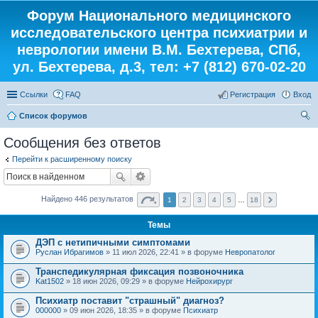
Форум Национального медицинского
исследовательского центра психиатрии и
неврологии имени В.М. Бехтерева, СПб,
ул. Бехтерева, д.3, тел: +7 (812) 670-02-20
Ссылки
FAQ
Регистрация
Вход
Список форумов
ои
Сообщения без ответов
ск
Перейти к расширенному поиску
Найдено 446 результатов
1
2
3
4
5
…
18
Темы
ДЭП с нетипичными симптомами
Руслан Ибрагимов
» 11 июл 2026, 22:41 » в форуме
Невропатолог
Транспедикулярная фиксация позвоночника
Kat1502
» 18 июн 2026, 09:29 » в форуме
Нейрохирург
Психиатр поставит "страшный" диагноз?
000000
» 09 июн 2026, 18:35 » в форуме
Психиатр