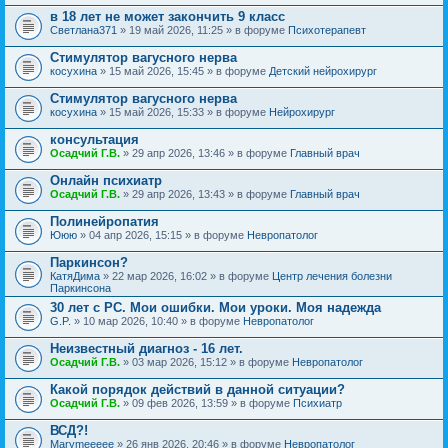
в 18 лет не может закончить 9 класс
Светлана371
» 19 май 2026, 11:25 » в форуме
Психотерапевт
Стимулятор вагусного нерва
косухина
» 15 май 2026, 15:45 » в форуме
Детский нейрохирург
Стимулятор вагусного нерва
косухина
» 15 май 2026, 15:33 » в форуме
Нейрохирург
консультация
Осадчий Г.В.
» 29 апр 2026, 13:46 » в форуме
Главный врач
Онлайн психиатр
Осадчий Г.В.
» 29 апр 2026, 13:43 » в форуме
Главный врач
Полинейропатия
Ююю
» 04 апр 2026, 15:15 » в форуме
Невропатолог
Паркинсон?
КатяДима
» 22 мар 2026, 16:02 » в форуме
Центр лечения болезни
Паркинсона
30 лет с РС. Мои ошибки. Мои уроки. Моя надежда
G.P.
» 10 мар 2026, 10:40 » в форуме
Невропатолог
Неизвестный диагноз - 16 лет.
Осадчий Г.В.
» 03 мар 2026, 15:12 » в форуме
Невропатолог
Какой порядок действий в данной ситуации?
Осадчий Г.В.
» 09 фев 2026, 13:59 » в форуме
Психиатр
ВСД?!
Marymeeeee
» 26 янв 2026, 20:46 » в форуме
Невропатолог