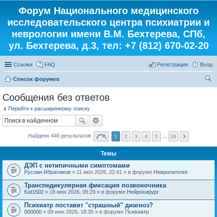
Форум Национального медицинского
исследовательского центра психиатрии и
неврологии имени В.М. Бехтерева, СПб,
ул. Бехтерева, д.3, тел: +7 (812) 670-02-20
Ссылки
FAQ
Регистрация
Вход
Список форумов
ои
Сообщения без ответов
ск
Перейти к расширенному поиску
Найдено 446 результатов
1
2
3
4
5
…
18
Темы
ДЭП с нетипичными симптомами
Руслан Ибрагимов
» 11 июл 2026, 22:41 » в форуме
Невропатолог
Транспедикулярная фиксация позвоночника
Kat1502
» 18 июн 2026, 09:29 » в форуме
Нейрохирург
Психиатр поставит "страшный" диагноз?
000000
» 09 июн 2026, 18:35 » в форуме
Психиатр