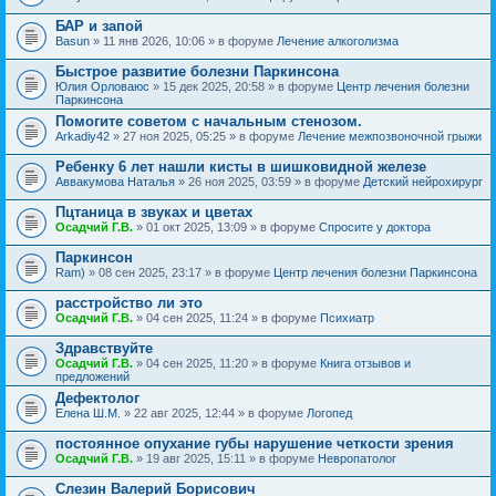
БАР и запой
Basun
» 11 янв 2026, 10:06 » в форуме
Лечение алкоголизма
Быстрое развитие болезни Паркинсона
Юлия Орловаюс
» 15 дек 2025, 20:58 » в форуме
Центр лечения болезни
Паркинсона
Помогите советом с начальным стенозом.
Arkadiy42
» 27 ноя 2025, 05:25 » в форуме
Лечение межпозвоночной грыжи
Ребенку 6 лет нашли кисты в шишковидной железе
Аввакумова Наталья
» 26 ноя 2025, 03:59 » в форуме
Детский нейрохирург
Пцтаница в звуках и цветах
Осадчий Г.В.
» 01 окт 2025, 13:09 » в форуме
Спросите у доктора
Паркинсон
Ram)
» 08 сен 2025, 23:17 » в форуме
Центр лечения болезни Паркинсона
расстройство ли это
Осадчий Г.В.
» 04 сен 2025, 11:24 » в форуме
Психиатр
Здравствуйте
Осадчий Г.В.
» 04 сен 2025, 11:20 » в форуме
Книга отзывов и
предложений
Дефектолог
Елена Ш.М.
» 22 авг 2025, 12:44 » в форуме
Логопед
постоянное опухание губы нарушение четкости зрения
Осадчий Г.В.
» 19 авг 2025, 15:11 » в форуме
Невропатолог
Слезин Валерий Борисович