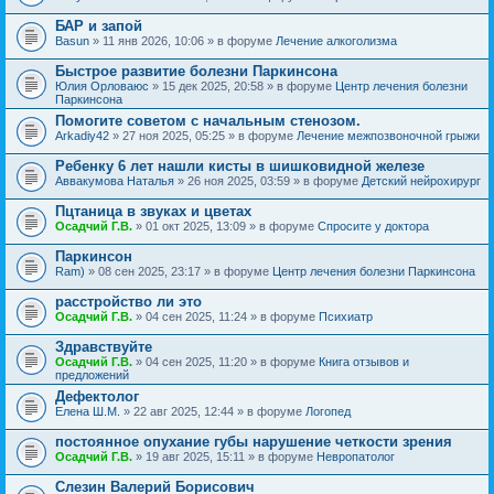
БАР и запой
Basun
» 11 янв 2026, 10:06 » в форуме
Лечение алкоголизма
Быстрое развитие болезни Паркинсона
Юлия Орловаюс
» 15 дек 2025, 20:58 » в форуме
Центр лечения болезни
Паркинсона
Помогите советом с начальным стенозом.
Arkadiy42
» 27 ноя 2025, 05:25 » в форуме
Лечение межпозвоночной грыжи
Ребенку 6 лет нашли кисты в шишковидной железе
Аввакумова Наталья
» 26 ноя 2025, 03:59 » в форуме
Детский нейрохирург
Пцтаница в звуках и цветах
Осадчий Г.В.
» 01 окт 2025, 13:09 » в форуме
Спросите у доктора
Паркинсон
Ram)
» 08 сен 2025, 23:17 » в форуме
Центр лечения болезни Паркинсона
расстройство ли это
Осадчий Г.В.
» 04 сен 2025, 11:24 » в форуме
Психиатр
Здравствуйте
Осадчий Г.В.
» 04 сен 2025, 11:20 » в форуме
Книга отзывов и
предложений
Дефектолог
Елена Ш.М.
» 22 авг 2025, 12:44 » в форуме
Логопед
постоянное опухание губы нарушение четкости зрения
Осадчий Г.В.
» 19 авг 2025, 15:11 » в форуме
Невропатолог
Слезин Валерий Борисович