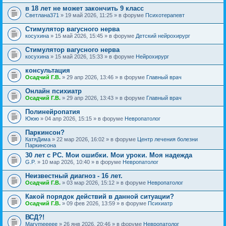
в 18 лет не может закончить 9 класс
Светлана371
» 19 май 2026, 11:25 » в форуме
Психотерапевт
Стимулятор вагусного нерва
косухина
» 15 май 2026, 15:45 » в форуме
Детский нейрохирург
Стимулятор вагусного нерва
косухина
» 15 май 2026, 15:33 » в форуме
Нейрохирург
консультация
Осадчий Г.В.
» 29 апр 2026, 13:46 » в форуме
Главный врач
Онлайн психиатр
Осадчий Г.В.
» 29 апр 2026, 13:43 » в форуме
Главный врач
Полинейропатия
Ююю
» 04 апр 2026, 15:15 » в форуме
Невропатолог
Паркинсон?
КатяДима
» 22 мар 2026, 16:02 » в форуме
Центр лечения болезни
Паркинсона
30 лет с РС. Мои ошибки. Мои уроки. Моя надежда
G.P.
» 10 мар 2026, 10:40 » в форуме
Невропатолог
Неизвестный диагноз - 16 лет.
Осадчий Г.В.
» 03 мар 2026, 15:12 » в форуме
Невропатолог
Какой порядок действий в данной ситуации?
Осадчий Г.В.
» 09 фев 2026, 13:59 » в форуме
Психиатр
ВСД?!
Marymeeeee
» 26 янв 2026, 20:46 » в форуме
Невропатолог