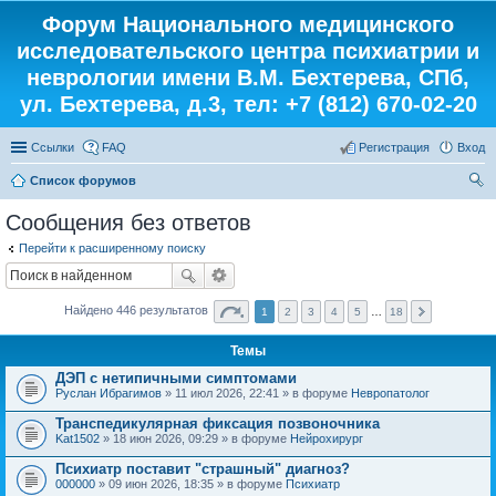
Форум Национального медицинского
исследовательского центра психиатрии и
неврологии имени В.М. Бехтерева, СПб,
ул. Бехтерева, д.3, тел: +7 (812) 670-02-20
Ссылки
FAQ
Регистрация
Вход
Список форумов
ои
Сообщения без ответов
ск
Перейти к расширенному поиску
Найдено 446 результатов
1
2
3
4
5
…
18
Темы
ДЭП с нетипичными симптомами
Руслан Ибрагимов
» 11 июл 2026, 22:41 » в форуме
Невропатолог
Транспедикулярная фиксация позвоночника
Kat1502
» 18 июн 2026, 09:29 » в форуме
Нейрохирург
Психиатр поставит "страшный" диагноз?
000000
» 09 июн 2026, 18:35 » в форуме
Психиатр