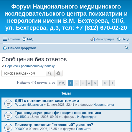
Форум Национального медицинского
исследовательского центра психиатрии и
неврологии имени В.М. Бехтерева, СПб,
ул. Бехтерева, д.3, тел: +7 (812) 670-02-20
Ссылки
FAQ
Регистрация
Вход
Список форумов
ои
Сообщения без ответов
ск
Перейти к расширенному поиску
Найдено 446 результатов
1
2
3
4
5
…
18
Темы
ДЭП с нетипичными симптомами
Руслан Ибрагимов
» 11 июл 2026, 22:41 » в форуме
Невропатолог
Транспедикулярная фиксация позвоночника
Kat1502
» 18 июн 2026, 09:29 » в форуме
Нейрохирург
Психиатр поставит "страшный" диагноз?
000000
» 09 июн 2026, 18:35 » в форуме
Психиатр