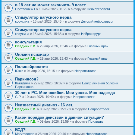
в 18 лет не может закончить 9 класс
Светлана371
» 19 май 2026, 11:25 » в форуме
Психотерапевт
Стимулятор вагусного нерва
косухина
» 15 май 2026, 15:45 » в форуме
Детский нейрохирург
Стимулятор вагусного нерва
косухина
» 15 май 2026, 15:33 » в форуме
Нейрохирург
консультация
Осадчий Г.В.
» 29 апр 2026, 13:46 » в форуме
Главный врач
Онлайн психиатр
Осадчий Г.В.
» 29 апр 2026, 13:43 » в форуме
Главный врач
Полинейропатия
Ююю
» 04 апр 2026, 15:15 » в форуме
Невропатолог
Паркинсон?
КатяДима
» 22 мар 2026, 16:02 » в форуме
Центр лечения болезни
Паркинсона
30 лет с РС. Мои ошибки. Мои уроки. Моя надежда
G.P.
» 10 мар 2026, 10:40 » в форуме
Невропатолог
Неизвестный диагноз - 16 лет.
Осадчий Г.В.
» 03 мар 2026, 15:12 » в форуме
Невропатолог
Какой порядок действий в данной ситуации?
Осадчий Г.В.
» 09 фев 2026, 13:59 » в форуме
Психиатр
ВСД?!
Marymeeeee
» 26 янв 2026, 20:46 » в форуме
Невропатолог