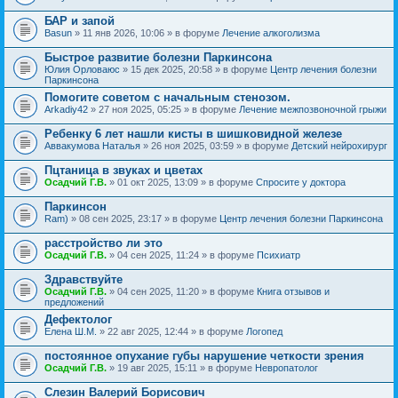
БАР и запой
Basun
» 11 янв 2026, 10:06 » в форуме
Лечение алкоголизма
Быстрое развитие болезни Паркинсона
Юлия Орловаюс
» 15 дек 2025, 20:58 » в форуме
Центр лечения болезни
Паркинсона
Помогите советом с начальным стенозом.
Arkadiy42
» 27 ноя 2025, 05:25 » в форуме
Лечение межпозвоночной грыжи
Ребенку 6 лет нашли кисты в шишковидной железе
Аввакумова Наталья
» 26 ноя 2025, 03:59 » в форуме
Детский нейрохирург
Пцтаница в звуках и цветах
Осадчий Г.В.
» 01 окт 2025, 13:09 » в форуме
Спросите у доктора
Паркинсон
Ram)
» 08 сен 2025, 23:17 » в форуме
Центр лечения болезни Паркинсона
расстройство ли это
Осадчий Г.В.
» 04 сен 2025, 11:24 » в форуме
Психиатр
Здравствуйте
Осадчий Г.В.
» 04 сен 2025, 11:20 » в форуме
Книга отзывов и
предложений
Дефектолог
Елена Ш.М.
» 22 авг 2025, 12:44 » в форуме
Логопед
постоянное опухание губы нарушение четкости зрения
Осадчий Г.В.
» 19 авг 2025, 15:11 » в форуме
Невропатолог
Слезин Валерий Борисович