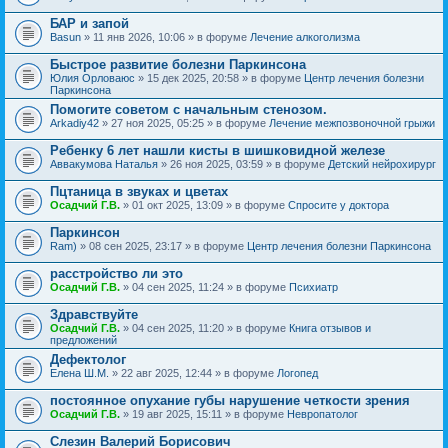
БАР и запой
Basun
» 11 янв 2026, 10:06 » в форуме
Лечение алкоголизма
Быстрое развитие болезни Паркинсона
Юлия Орловаюс
» 15 дек 2025, 20:58 » в форуме
Центр лечения болезни
Паркинсона
Помогите советом с начальным стенозом.
Arkadiy42
» 27 ноя 2025, 05:25 » в форуме
Лечение межпозвоночной грыжи
Ребенку 6 лет нашли кисты в шишковидной железе
Аввакумова Наталья
» 26 ноя 2025, 03:59 » в форуме
Детский нейрохирург
Пцтаница в звуках и цветах
Осадчий Г.В.
» 01 окт 2025, 13:09 » в форуме
Спросите у доктора
Паркинсон
Ram)
» 08 сен 2025, 23:17 » в форуме
Центр лечения болезни Паркинсона
расстройство ли это
Осадчий Г.В.
» 04 сен 2025, 11:24 » в форуме
Психиатр
Здравствуйте
Осадчий Г.В.
» 04 сен 2025, 11:20 » в форуме
Книга отзывов и
предложений
Дефектолог
Елена Ш.М.
» 22 авг 2025, 12:44 » в форуме
Логопед
постоянное опухание губы нарушение четкости зрения
Осадчий Г.В.
» 19 авг 2025, 15:11 » в форуме
Невропатолог
Слезин Валерий Борисович