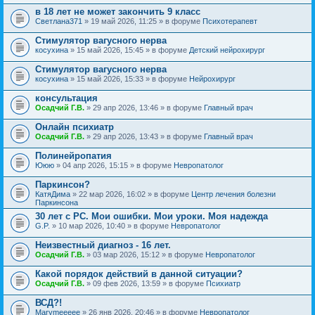
в 18 лет не может закончить 9 класс
Светлана371
» 19 май 2026, 11:25 » в форуме
Психотерапевт
Стимулятор вагусного нерва
косухина
» 15 май 2026, 15:45 » в форуме
Детский нейрохирург
Стимулятор вагусного нерва
косухина
» 15 май 2026, 15:33 » в форуме
Нейрохирург
консультация
Осадчий Г.В.
» 29 апр 2026, 13:46 » в форуме
Главный врач
Онлайн психиатр
Осадчий Г.В.
» 29 апр 2026, 13:43 » в форуме
Главный врач
Полинейропатия
Ююю
» 04 апр 2026, 15:15 » в форуме
Невропатолог
Паркинсон?
КатяДима
» 22 мар 2026, 16:02 » в форуме
Центр лечения болезни
Паркинсона
30 лет с РС. Мои ошибки. Мои уроки. Моя надежда
G.P.
» 10 мар 2026, 10:40 » в форуме
Невропатолог
Неизвестный диагноз - 16 лет.
Осадчий Г.В.
» 03 мар 2026, 15:12 » в форуме
Невропатолог
Какой порядок действий в данной ситуации?
Осадчий Г.В.
» 09 фев 2026, 13:59 » в форуме
Психиатр
ВСД?!
Marymeeeee
» 26 янв 2026, 20:46 » в форуме
Невропатолог