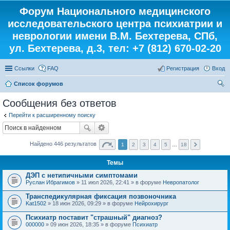
Форум Национального медицинского
исследовательского центра психиатрии и
неврологии имени В.М. Бехтерева, СПб,
ул. Бехтерева, д.3, тел: +7 (812) 670-02-20
Ссылки
FAQ
Регистрация
Вход
Список форумов
ои
Сообщения без ответов
ск
Перейти к расширенному поиску
Найдено 446 результатов
1
2
3
4
5
…
18
Темы
ДЭП с нетипичными симптомами
Руслан Ибрагимов
» 11 июл 2026, 22:41 » в форуме
Невропатолог
Транспедикулярная фиксация позвоночника
Kat1502
» 18 июн 2026, 09:29 » в форуме
Нейрохирург
Психиатр поставит "страшный" диагноз?
000000
» 09 июн 2026, 18:35 » в форуме
Психиатр