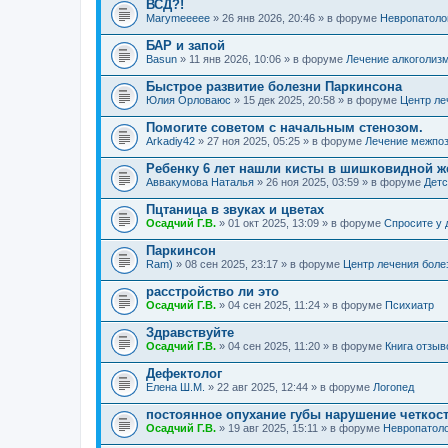
ВСД?!
Marymeeeee
» 26 янв 2026, 20:46 » в форуме
Невропатоло
БАР и запой
Basun
» 11 янв 2026, 10:06 » в форуме
Лечение алкоголиз
Быстрое развитие болезни Паркинсона
Юлия Орловаюс
» 15 дек 2025, 20:58 » в форуме
Центр ле
Помогите советом с начальным стенозом.
Arkadiy42
» 27 ноя 2025, 05:25 » в форуме
Лечение межпоз
Ребенку 6 лет нашли кисты в шишковидной ж
Аввакумова Наталья
» 26 ноя 2025, 03:59 » в форуме
Детс
Пцтаница в звуках и цветах
Осадчий Г.В.
» 01 окт 2025, 13:09 » в форуме
Спросите у 
Паркинсон
Ram)
» 08 сен 2025, 23:17 » в форуме
Центр лечения боле
расстройство ли это
Осадчий Г.В.
» 04 сен 2025, 11:24 » в форуме
Психиатр
Здравствуйте
Осадчий Г.В.
» 04 сен 2025, 11:20 » в форуме
Книга отзыв
Дефектолог
Елена Ш.М.
» 22 авг 2025, 12:44 » в форуме
Логопед
постоянное опухание губы нарушение четкос
Осадчий Г.В.
» 19 авг 2025, 15:11 » в форуме
Невропатол