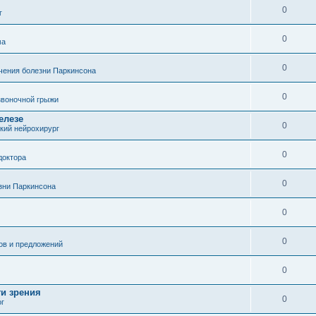
0
г
0
ма
0
чения болезни Паркинсона
0
воночной грыжи
елезе
0
кий нейрохирург
0
доктора
0
зни Паркинсона
0
0
ов и предложений
0
ти зрения
0
ог