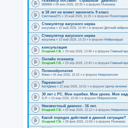
Психиатр поставит "страшный" диагноз?
000000
» 09 июн 2026, 18:35 » в форуме
Психиатр
в 18 лет не может закончить 9 класс
Светлана371
» 19 май 2026, 11:25 » в форуме
Психотерап
Стимулятор вагусного нерва
косухина
» 15 май 2026, 15:45 » в форуме
Детский нейрох
Стимулятор вагусного нерва
косухина
» 15 май 2026, 15:33 » в форуме
Нейрохирург
консультация
Осадчий Г.В.
» 29 апр 2026, 13:46 » в форуме
Главный вр
Онлайн психиатр
Осадчий Г.В.
» 29 апр 2026, 13:43 » в форуме
Главный вр
Полинейропатия
Ююю
» 04 апр 2026, 15:15 » в форуме
Невропатолог
Паркинсон?
КатяДима
» 22 мар 2026, 16:02 » в форуме
Центр лечения
30 лет с РС. Мои ошибки. Мои уроки. Моя на
G.P.
» 10 мар 2026, 10:40 » в форуме
Невропатолог
Неизвестный диагноз - 16 лет.
Осадчий Г.В.
» 03 мар 2026, 15:12 » в форуме
Невропатол
Какой порядок действий в данной ситуации?
Осадчий Г.В.
» 09 фев 2026, 13:59 » в форуме
Психиатр