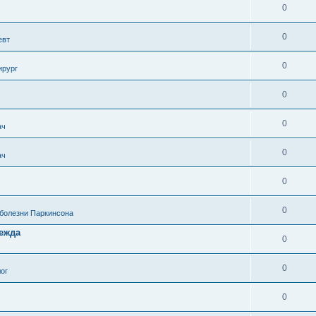
0
0
евт
0
ирург
0
0
ач
0
ач
0
0
 болезни Паркинсона
дежда
0
0
ог
0