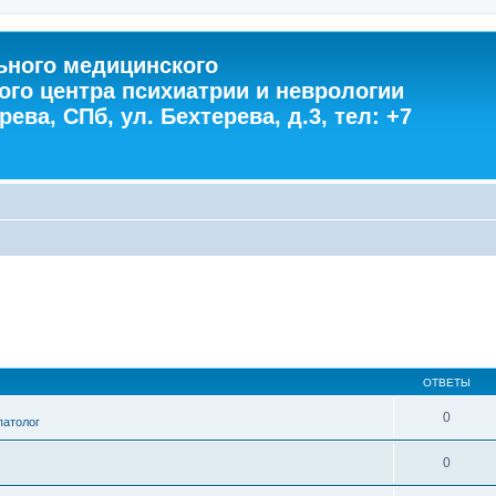
ного медицинского
ого центра психиатрии и неврологии
ева, СПб, ул. Бехтерева, д.3, тел: +7
ОТВЕТЫ
0
патолог
0