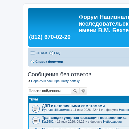
Форум Националь
исследовательск
имени В.М. Бехтер
(812) 670-02-20
Ссылки
FAQ
Список форумов
Сообщения без ответов
Перейти к расширенному поиску
ТЕМЫ
ДЭП с нетипичными симптомами
Руслан Ибрагимов
» 11 июл 2026, 22:41 » в форуме
Невро
Транспедикулярная фиксация позвоночника
Kat1502
» 18 июн 2026, 09:29 » в форуме
Нейрохирург