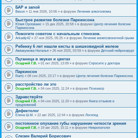
БАР и запой
Basun
» 11 янв 2026, 10:06 » в форуме
Лечение алкоголизма
Быстрое развитие болезни Паркинсона
Юлия Орловаюс
» 15 дек 2025, 20:58 » в форуме
Центр лечения болезни
Паркинсона
Помогите советом с начальным стенозом.
Arkadiy42
» 27 ноя 2025, 05:25 » в форуме
Лечение межпозвоночной грыжи
Ребенку 6 лет нашли кисты в шишковидной железе
Аввакумова Наталья
» 26 ноя 2025, 03:59 » в форуме
Детский нейрохирург
Пцтаница в звуках и цветах
Осадчий Г.В.
» 01 окт 2025, 13:09 » в форуме
Спросите у доктора
Паркинсон
Ram)
» 08 сен 2025, 23:17 » в форуме
Центр лечения болезни Паркинсона
расстройство ли это
Осадчий Г.В.
» 04 сен 2025, 11:24 » в форуме
Психиатр
Здравствуйте
Осадчий Г.В.
» 04 сен 2025, 11:20 » в форуме
Книга отзывов и
предложений
Дефектолог
Елена Ш.М.
» 22 авг 2025, 12:44 » в форуме
Логопед
постоянное опухание губы нарушение четкости зрения
Осадчий Г.В.
» 19 авг 2025, 15:11 » в форуме
Невропатолог
Слезин Валерий Борисович