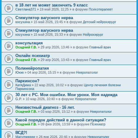
в 18 лет не может закончить 9 класс
Светлана371
» 19 май 2026, 11:25 » в форуме
Психотерапевт
Стимулятор вагусного нерва
косухина
» 15 май 2026, 15:45 » в форуме
Детский нейрохирург
Стимулятор вагусного нерва
косухина
» 15 май 2026, 15:33 » в форуме
Нейрохирург
консультация
Осадчий Г.В.
» 29 апр 2026, 13:46 » в форуме
Главный врач
Онлайн психиатр
Осадчий Г.В.
» 29 апр 2026, 13:43 » в форуме
Главный врач
Полинейропатия
Ююю
» 04 апр 2026, 15:15 » в форуме
Невропатолог
Паркинсон?
КатяДима
» 22 мар 2026, 16:02 » в форуме
Центр лечения болезни
Паркинсона
30 лет с РС. Мои ошибки. Мои уроки. Моя надежда
G.P.
» 10 мар 2026, 10:40 » в форуме
Невропатолог
Неизвестный диагноз - 16 лет.
Осадчий Г.В.
» 03 мар 2026, 15:12 » в форуме
Невропатолог
Какой порядок действий в данной ситуации?
Осадчий Г.В.
» 09 фев 2026, 13:59 » в форуме
Психиатр
ВСД?!
Marymeeeee
» 26 янв 2026, 20:46 » в форуме
Невропатолог