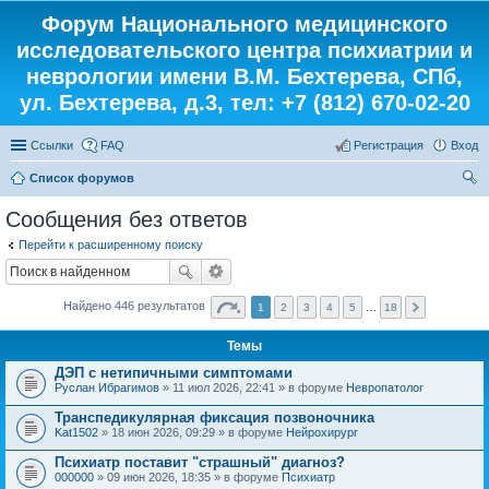
Форум Национального медицинского
исследовательского центра психиатрии и
неврологии имени В.М. Бехтерева, СПб,
ул. Бехтерева, д.3, тел: +7 (812) 670-02-20
Ссылки
FAQ
Регистрация
Вход
Список форумов
ои
Сообщения без ответов
ск
Перейти к расширенному поиску
Найдено 446 результатов
1
2
3
4
5
…
18
Темы
ДЭП с нетипичными симптомами
Руслан Ибрагимов
» 11 июл 2026, 22:41 » в форуме
Невропатолог
Транспедикулярная фиксация позвоночника
Kat1502
» 18 июн 2026, 09:29 » в форуме
Нейрохирург
Психиатр поставит "страшный" диагноз?
000000
» 09 июн 2026, 18:35 » в форуме
Психиатр