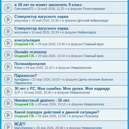
в 18 лет не может закончить 9 класс
Светлана371
» 19 май 2026, 11:25 » в форуме
Психотерапевт
Стимулятор вагусного нерва
косухина
» 15 май 2026, 15:45 » в форуме
Детский нейрохирург
Стимулятор вагусного нерва
косухина
» 15 май 2026, 15:33 » в форуме
Нейрохирург
консультация
Осадчий Г.В.
» 29 апр 2026, 13:46 » в форуме
Главный врач
Онлайн психиатр
Осадчий Г.В.
» 29 апр 2026, 13:43 » в форуме
Главный врач
Полинейропатия
Ююю
» 04 апр 2026, 15:15 » в форуме
Невропатолог
Паркинсон?
КатяДима
» 22 мар 2026, 16:02 » в форуме
Центр лечения болезни
Паркинсона
30 лет с РС. Мои ошибки. Мои уроки. Моя надежда
G.P.
» 10 мар 2026, 10:40 » в форуме
Невропатолог
Неизвестный диагноз - 16 лет.
Осадчий Г.В.
» 03 мар 2026, 15:12 » в форуме
Невропатолог
Какой порядок действий в данной ситуации?
Осадчий Г.В.
» 09 фев 2026, 13:59 » в форуме
Психиатр
ВСД?!
Marymeeeee
» 26 янв 2026, 20:46 » в форуме
Невропатолог