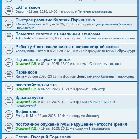
БАР и запой
Basun
» 11 янв 2026, 10:06 » в форуме
Лечение алкоголизма
Быстрое развитие болезни Паркинсона
Юлия Орловаюс
» 15 дек 2025, 20:58 » в форуме
Центр лечения болезни
Паркинсона
Помогите советом с начальным стенозом.
Arkadiy42
» 27 ноя 2025, 05:25 » в форуме
Лечение межпозвоночной грыжи
Ребенку 6 лет нашли кисты в шишковидной железе
Аввакумова Наталья
» 26 ноя 2025, 03:59 » в форуме
Детский нейрохирург
Пцтаница в звуках и цветах
Осадчий Г.В.
» 01 окт 2025, 13:09 » в форуме
Спросите у доктора
Паркинсон
Ram)
» 08 сен 2025, 23:17 » в форуме
Центр лечения болезни Паркинсона
расстройство ли это
Осадчий Г.В.
» 04 сен 2025, 11:24 » в форуме
Психиатр
Здравствуйте
Осадчий Г.В.
» 04 сен 2025, 11:20 » в форуме
Книга отзывов и
предложений
Дефектолог
Елена Ш.М.
» 22 авг 2025, 12:44 » в форуме
Логопед
постоянное опухание губы нарушение четкости зрения
Осадчий Г.В.
» 19 авг 2025, 15:11 » в форуме
Невропатолог
Слезин Валерий Борисович