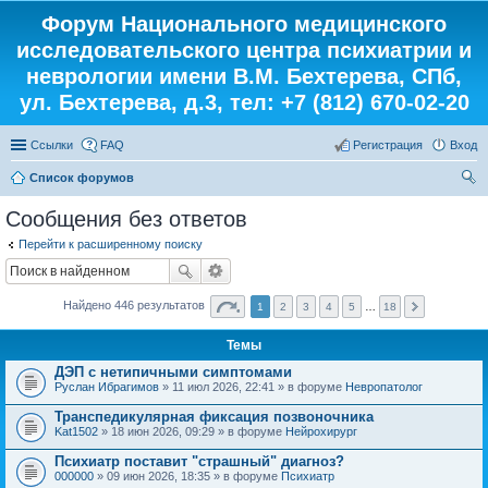
Форум Национального медицинского
исследовательского центра психиатрии и
неврологии имени В.М. Бехтерева, СПб,
ул. Бехтерева, д.3, тел: +7 (812) 670-02-20
Ссылки
FAQ
Регистрация
Вход
Список форумов
ои
Сообщения без ответов
ск
Перейти к расширенному поиску
Найдено 446 результатов
1
2
3
4
5
…
18
Темы
ДЭП с нетипичными симптомами
Руслан Ибрагимов
» 11 июл 2026, 22:41 » в форуме
Невропатолог
Транспедикулярная фиксация позвоночника
Kat1502
» 18 июн 2026, 09:29 » в форуме
Нейрохирург
Психиатр поставит "страшный" диагноз?
000000
» 09 июн 2026, 18:35 » в форуме
Психиатр