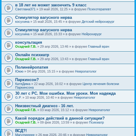
в 18 лет не может закончить 9 класс
Светлана371
» 19 май 2026, 11:25 » в форуме
Психотерапевт
Стимулятор вагусного нерва
косухина
» 15 май 2026, 15:45 » в форуме
Детский нейрохирург
Стимулятор вагусного нерва
косухина
» 15 май 2026, 15:33 » в форуме
Нейрохирург
консультация
Осадчий Г.В.
» 29 апр 2026, 13:46 » в форуме
Главный врач
Онлайн психиатр
Осадчий Г.В.
» 29 апр 2026, 13:43 » в форуме
Главный врач
Полинейропатия
Ююю
» 04 апр 2026, 15:15 » в форуме
Невропатолог
Паркинсон?
КатяДима
» 22 мар 2026, 16:02 » в форуме
Центр лечения болезни
Паркинсона
30 лет с РС. Мои ошибки. Мои уроки. Моя надежда
G.P.
» 10 мар 2026, 10:40 » в форуме
Невропатолог
Неизвестный диагноз - 16 лет.
Осадчий Г.В.
» 03 мар 2026, 15:12 » в форуме
Невропатолог
Какой порядок действий в данной ситуации?
Осадчий Г.В.
» 09 фев 2026, 13:59 » в форуме
Психиатр
ВСД?!
Marymeeeee
» 26 янв 2026, 20:46 » в форуме
Невропатолог