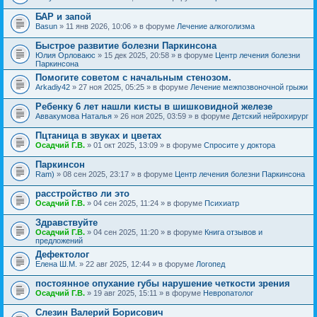
БАР и запой
Basun
» 11 янв 2026, 10:06 » в форуме
Лечение алкоголизма
Быстрое развитие болезни Паркинсона
Юлия Орловаюс
» 15 дек 2025, 20:58 » в форуме
Центр лечения болезни
Паркинсона
Помогите советом с начальным стенозом.
Arkadiy42
» 27 ноя 2025, 05:25 » в форуме
Лечение межпозвоночной грыжи
Ребенку 6 лет нашли кисты в шишковидной железе
Аввакумова Наталья
» 26 ноя 2025, 03:59 » в форуме
Детский нейрохирург
Пцтаница в звуках и цветах
Осадчий Г.В.
» 01 окт 2025, 13:09 » в форуме
Спросите у доктора
Паркинсон
Ram)
» 08 сен 2025, 23:17 » в форуме
Центр лечения болезни Паркинсона
расстройство ли это
Осадчий Г.В.
» 04 сен 2025, 11:24 » в форуме
Психиатр
Здравствуйте
Осадчий Г.В.
» 04 сен 2025, 11:20 » в форуме
Книга отзывов и
предложений
Дефектолог
Елена Ш.М.
» 22 авг 2025, 12:44 » в форуме
Логопед
постоянное опухание губы нарушение четкости зрения
Осадчий Г.В.
» 19 авг 2025, 15:11 » в форуме
Невропатолог
Слезин Валерий Борисович