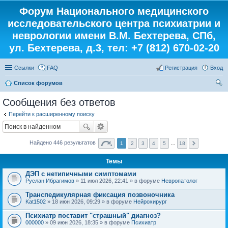
Форум Национального медицинского
исследовательского центра психиатрии и
неврологии имени В.М. Бехтерева, СПб,
ул. Бехтерева, д.3, тел: +7 (812) 670-02-20
Ссылки
FAQ
Регистрация
Вход
Список форумов
ои
Сообщения без ответов
ск
Перейти к расширенному поиску
Найдено 446 результатов
1
2
3
4
5
…
18
Темы
ДЭП с нетипичными симптомами
Руслан Ибрагимов
» 11 июл 2026, 22:41 » в форуме
Невропатолог
Транспедикулярная фиксация позвоночника
Kat1502
» 18 июн 2026, 09:29 » в форуме
Нейрохирург
Психиатр поставит "страшный" диагноз?
000000
» 09 июн 2026, 18:35 » в форуме
Психиатр