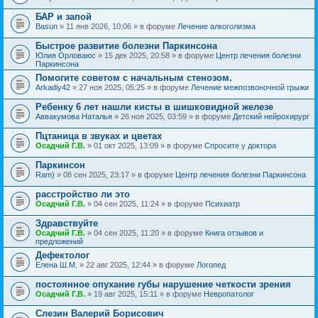
БАР и запой
Basun
» 11 янв 2026, 10:06 » в форуме
Лечение алкоголизма
Быстрое развитие болезни Паркинсона
Юлия Орловаюс
» 15 дек 2025, 20:58 » в форуме
Центр лечения болезни
Паркинсона
Помогите советом с начальным стенозом.
Arkadiy42
» 27 ноя 2025, 05:25 » в форуме
Лечение межпозвоночной грыжи
Ребенку 6 лет нашли кисты в шишковидной железе
Аввакумова Наталья
» 26 ноя 2025, 03:59 » в форуме
Детский нейрохирург
Пцтаница в звуках и цветах
Осадчий Г.В.
» 01 окт 2025, 13:09 » в форуме
Спросите у доктора
Паркинсон
Ram)
» 08 сен 2025, 23:17 » в форуме
Центр лечения болезни Паркинсона
расстройство ли это
Осадчий Г.В.
» 04 сен 2025, 11:24 » в форуме
Психиатр
Здравствуйте
Осадчий Г.В.
» 04 сен 2025, 11:20 » в форуме
Книга отзывов и
предложений
Дефектолог
Елена Ш.М.
» 22 авг 2025, 12:44 » в форуме
Логопед
постоянное опухание губы нарушение четкости зрения
Осадчий Г.В.
» 19 авг 2025, 15:11 » в форуме
Невропатолог
Слезин Валерий Борисович