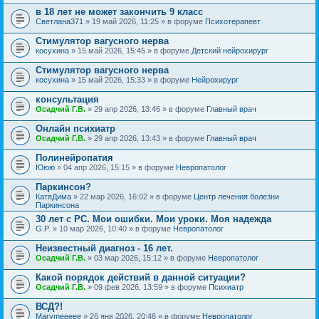
в 18 лет не может закончить 9 класс
Светлана371
» 19 май 2026, 11:25 » в форуме
Психотерапевт
Стимулятор вагусного нерва
косухина
» 15 май 2026, 15:45 » в форуме
Детский нейрохирург
Стимулятор вагусного нерва
косухина
» 15 май 2026, 15:33 » в форуме
Нейрохирург
консультация
Осадчий Г.В.
» 29 апр 2026, 13:46 » в форуме
Главный врач
Онлайн психиатр
Осадчий Г.В.
» 29 апр 2026, 13:43 » в форуме
Главный врач
Полинейропатия
Ююю
» 04 апр 2026, 15:15 » в форуме
Невропатолог
Паркинсон?
КатяДима
» 22 мар 2026, 16:02 » в форуме
Центр лечения болезни
Паркинсона
30 лет с РС. Мои ошибки. Мои уроки. Моя надежда
G.P.
» 10 мар 2026, 10:40 » в форуме
Невропатолог
Неизвестный диагноз - 16 лет.
Осадчий Г.В.
» 03 мар 2026, 15:12 » в форуме
Невропатолог
Какой порядок действий в данной ситуации?
Осадчий Г.В.
» 09 фев 2026, 13:59 » в форуме
Психиатр
ВСД?!
Marymeeeee
» 26 янв 2026, 20:46 » в форуме
Невропатолог