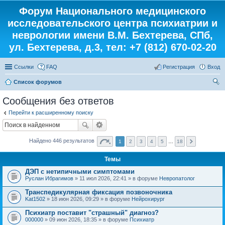
Форум Национального медицинского
исследовательского центра психиатрии и
неврологии имени В.М. Бехтерева, СПб,
ул. Бехтерева, д.3, тел: +7 (812) 670-02-20
Ссылки
FAQ
Регистрация
Вход
Список форумов
ои
Сообщения без ответов
ск
Перейти к расширенному поиску
Найдено 446 результатов
1
2
3
4
5
…
18
Темы
ДЭП с нетипичными симптомами
Руслан Ибрагимов
» 11 июл 2026, 22:41 » в форуме
Невропатолог
Транспедикулярная фиксация позвоночника
Kat1502
» 18 июн 2026, 09:29 » в форуме
Нейрохирург
Психиатр поставит "страшный" диагноз?
000000
» 09 июн 2026, 18:35 » в форуме
Психиатр