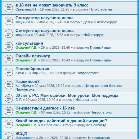
в 18 лет не может закончить 9 класс
Светлана371
» 19 май 2026, 11:25 » в форуме
Психотерапевт
Стимулятор вагусного нерва
косухина
» 15 май 2026, 15:45 » в форуме
Детский нейрохирург
Стимулятор вагусного нерва
косухина
» 15 май 2026, 15:33 » в форуме
Нейрохирург
консультация
Осадчий Г.В.
» 29 апр 2026, 13:46 » в форуме
Главный врач
Онлайн психиатр
Осадчий Г.В.
» 29 апр 2026, 13:43 » в форуме
Главный врач
Полинейропатия
Ююю
» 04 апр 2026, 15:15 » в форуме
Невропатолог
Паркинсон?
КатяДима
» 22 мар 2026, 16:02 » в форуме
Центр лечения болезни
Паркинсона
30 лет с РС. Мои ошибки. Мои уроки. Моя надежда
G.P.
» 10 мар 2026, 10:40 » в форуме
Невропатолог
Неизвестный диагноз - 16 лет.
Осадчий Г.В.
» 03 мар 2026, 15:12 » в форуме
Невропатолог
Какой порядок действий в данной ситуации?
Осадчий Г.В.
» 09 фев 2026, 13:59 » в форуме
Психиатр
ВСД?!
Marymeeeee
» 26 янв 2026, 20:46 » в форуме
Невропатолог