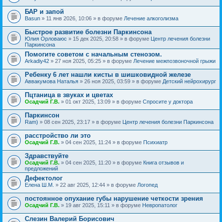
БАР и запой
Basun
» 11 янв 2026, 10:06 » в форуме
Лечение алкоголизма
Быстрое развитие болезни Паркинсона
Юлия Орловаюс
» 15 дек 2025, 20:58 » в форуме
Центр лечения болезни
Паркинсона
Помогите советом с начальным стенозом.
Arkadiy42
» 27 ноя 2025, 05:25 » в форуме
Лечение межпозвоночной грыжи
Ребенку 6 лет нашли кисты в шишковидной железе
Аввакумова Наталья
» 26 ноя 2025, 03:59 » в форуме
Детский нейрохирург
Пцтаница в звуках и цветах
Осадчий Г.В.
» 01 окт 2025, 13:09 » в форуме
Спросите у доктора
Паркинсон
Ram)
» 08 сен 2025, 23:17 » в форуме
Центр лечения болезни Паркинсона
расстройство ли это
Осадчий Г.В.
» 04 сен 2025, 11:24 » в форуме
Психиатр
Здравствуйте
Осадчий Г.В.
» 04 сен 2025, 11:20 » в форуме
Книга отзывов и
предложений
Дефектолог
Елена Ш.М.
» 22 авг 2025, 12:44 » в форуме
Логопед
постоянное опухание губы нарушение четкости зрения
Осадчий Г.В.
» 19 авг 2025, 15:11 » в форуме
Невропатолог
Слезин Валерий Борисович