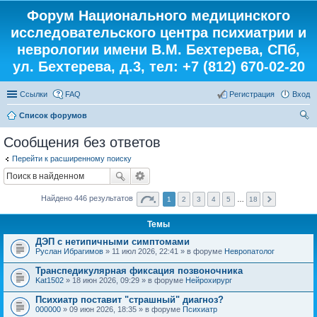
Форум Национального медицинского
исследовательского центра психиатрии и
неврологии имени В.М. Бехтерева, СПб,
ул. Бехтерева, д.3, тел: +7 (812) 670-02-20
Ссылки
FAQ
Регистрация
Вход
Список форумов
ои
Сообщения без ответов
ск
Перейти к расширенному поиску
Найдено 446 результатов
1
2
3
4
5
…
18
Темы
ДЭП с нетипичными симптомами
Руслан Ибрагимов
» 11 июл 2026, 22:41 » в форуме
Невропатолог
Транспедикулярная фиксация позвоночника
Kat1502
» 18 июн 2026, 09:29 » в форуме
Нейрохирург
Психиатр поставит "страшный" диагноз?
000000
» 09 июн 2026, 18:35 » в форуме
Психиатр