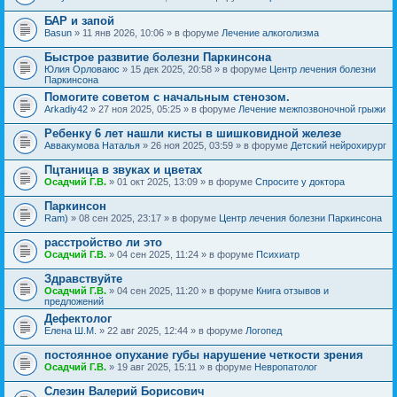
БАР и запой
Basun
» 11 янв 2026, 10:06 » в форуме
Лечение алкоголизма
Быстрое развитие болезни Паркинсона
Юлия Орловаюс
» 15 дек 2025, 20:58 » в форуме
Центр лечения болезни
Паркинсона
Помогите советом с начальным стенозом.
Arkadiy42
» 27 ноя 2025, 05:25 » в форуме
Лечение межпозвоночной грыжи
Ребенку 6 лет нашли кисты в шишковидной железе
Аввакумова Наталья
» 26 ноя 2025, 03:59 » в форуме
Детский нейрохирург
Пцтаница в звуках и цветах
Осадчий Г.В.
» 01 окт 2025, 13:09 » в форуме
Спросите у доктора
Паркинсон
Ram)
» 08 сен 2025, 23:17 » в форуме
Центр лечения болезни Паркинсона
расстройство ли это
Осадчий Г.В.
» 04 сен 2025, 11:24 » в форуме
Психиатр
Здравствуйте
Осадчий Г.В.
» 04 сен 2025, 11:20 » в форуме
Книга отзывов и
предложений
Дефектолог
Елена Ш.М.
» 22 авг 2025, 12:44 » в форуме
Логопед
постоянное опухание губы нарушение четкости зрения
Осадчий Г.В.
» 19 авг 2025, 15:11 » в форуме
Невропатолог
Слезин Валерий Борисович