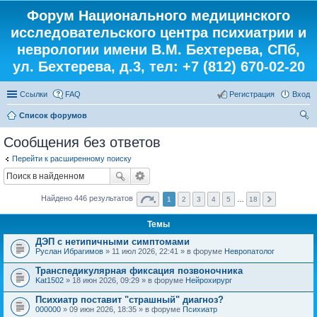
Форум Национального медицинского
исследовательского центра психиатрии и
неврологии имени В.М. Бехтерева, СПб,
ул. Бехтерева, д.3, тел: +7 (812) 670-02-20
Ссылки
FAQ
Регистрация
Вход
Список форумов
ои
Сообщения без ответов
ск
Перейти к расширенному поиску
Найдено 446 результатов
1
2
3
4
5
…
18
Темы
ДЭП с нетипичными симптомами
Руслан Ибрагимов
» 11 июл 2026, 22:41 » в форуме
Невропатолог
Транспедикулярная фиксация позвоночника
Kat1502
» 18 июн 2026, 09:29 » в форуме
Нейрохирург
Психиатр поставит "страшный" диагноз?
000000
» 09 июн 2026, 18:35 » в форуме
Психиатр