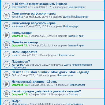
в 18 лет не может закончить 9 класс
Светлана371
» 19 май 2026, 11:25 » в форуме
Психотерапевт
Стимулятор вагусного нерва
косухина
» 15 май 2026, 15:45 » в форуме
Детский нейрохирург
Стимулятор вагусного нерва
косухина
» 15 май 2026, 15:33 » в форуме
Нейрохирург
консультация
Осадчий Г.В.
» 29 апр 2026, 13:46 » в форуме
Главный врач
Онлайн психиатр
Осадчий Г.В.
» 29 апр 2026, 13:43 » в форуме
Главный врач
Полинейропатия
Ююю
» 04 апр 2026, 15:15 » в форуме
Невропатолог
Паркинсон?
КатяДима
» 22 мар 2026, 16:02 » в форуме
Центр лечения болезни
Паркинсона
30 лет с РС. Мои ошибки. Мои уроки. Моя надежда
G.P.
» 10 мар 2026, 10:40 » в форуме
Невропатолог
Неизвестный диагноз - 16 лет.
Осадчий Г.В.
» 03 мар 2026, 15:12 » в форуме
Невропатолог
Какой порядок действий в данной ситуации?
Осадчий Г.В.
» 09 фев 2026, 13:59 » в форуме
Психиатр
ВСД?!
Marymeeeee
» 26 янв 2026, 20:46 » в форуме
Невропатолог