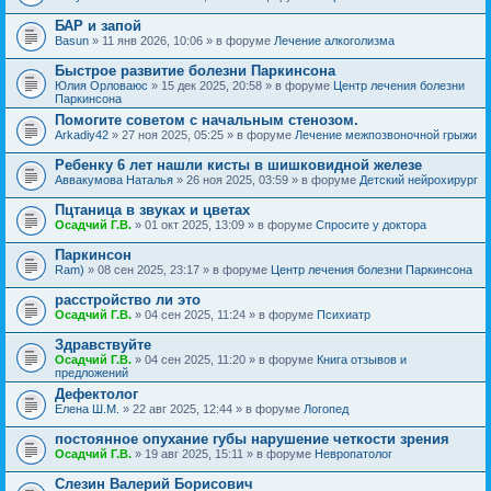
БАР и запой
Basun
» 11 янв 2026, 10:06 » в форуме
Лечение алкоголизма
Быстрое развитие болезни Паркинсона
Юлия Орловаюс
» 15 дек 2025, 20:58 » в форуме
Центр лечения болезни
Паркинсона
Помогите советом с начальным стенозом.
Arkadiy42
» 27 ноя 2025, 05:25 » в форуме
Лечение межпозвоночной грыжи
Ребенку 6 лет нашли кисты в шишковидной железе
Аввакумова Наталья
» 26 ноя 2025, 03:59 » в форуме
Детский нейрохирург
Пцтаница в звуках и цветах
Осадчий Г.В.
» 01 окт 2025, 13:09 » в форуме
Спросите у доктора
Паркинсон
Ram)
» 08 сен 2025, 23:17 » в форуме
Центр лечения болезни Паркинсона
расстройство ли это
Осадчий Г.В.
» 04 сен 2025, 11:24 » в форуме
Психиатр
Здравствуйте
Осадчий Г.В.
» 04 сен 2025, 11:20 » в форуме
Книга отзывов и
предложений
Дефектолог
Елена Ш.М.
» 22 авг 2025, 12:44 » в форуме
Логопед
постоянное опухание губы нарушение четкости зрения
Осадчий Г.В.
» 19 авг 2025, 15:11 » в форуме
Невропатолог
Слезин Валерий Борисович