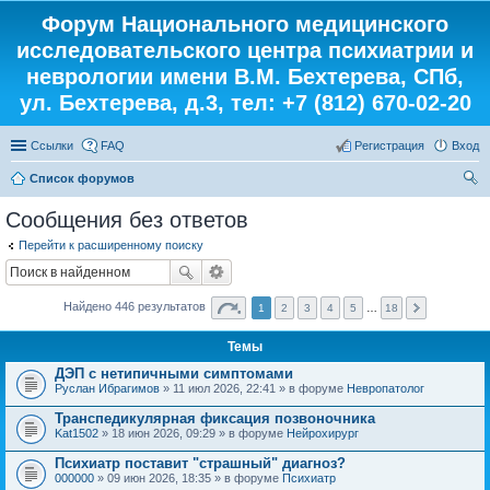
Форум Национального медицинского
исследовательского центра психиатрии и
неврологии имени В.М. Бехтерева, СПб,
ул. Бехтерева, д.3, тел: +7 (812) 670-02-20
Ссылки
FAQ
Регистрация
Вход
Список форумов
ои
Сообщения без ответов
ск
Перейти к расширенному поиску
Найдено 446 результатов
1
2
3
4
5
…
18
Темы
ДЭП с нетипичными симптомами
Руслан Ибрагимов
» 11 июл 2026, 22:41 » в форуме
Невропатолог
Транспедикулярная фиксация позвоночника
Kat1502
» 18 июн 2026, 09:29 » в форуме
Нейрохирург
Психиатр поставит "страшный" диагноз?
000000
» 09 июн 2026, 18:35 » в форуме
Психиатр