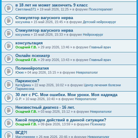
в 18 лет не может закончить 9 класс
Светлана371
» 19 май 2026, 11:25 » в форуме
Психотерапевт
Стимулятор вагусного нерва
косухина
» 15 май 2026, 15:45 » в форуме
Детский нейрохирург
Стимулятор вагусного нерва
косухина
» 15 май 2026, 15:33 » в форуме
Нейрохирург
консультация
Осадчий Г.В.
» 29 апр 2026, 13:46 » в форуме
Главный врач
Онлайн психиатр
Осадчий Г.В.
» 29 апр 2026, 13:43 » в форуме
Главный врач
Полинейропатия
Ююю
» 04 апр 2026, 15:15 » в форуме
Невропатолог
Паркинсон?
КатяДима
» 22 мар 2026, 16:02 » в форуме
Центр лечения болезни
Паркинсона
30 лет с РС. Мои ошибки. Мои уроки. Моя надежда
G.P.
» 10 мар 2026, 10:40 » в форуме
Невропатолог
Неизвестный диагноз - 16 лет.
Осадчий Г.В.
» 03 мар 2026, 15:12 » в форуме
Невропатолог
Какой порядок действий в данной ситуации?
Осадчий Г.В.
» 09 фев 2026, 13:59 » в форуме
Психиатр
ВСД?!
Marymeeeee
» 26 янв 2026, 20:46 » в форуме
Невропатолог