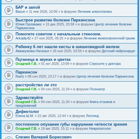
БАР и запой
Basun
» 11 янв 2026, 10:06 » в форуме
Лечение алкоголизма
Быстрое развитие болезни Паркинсона
Юлия Орловаюс
» 15 дек 2025, 20:58 » в форуме
Центр лечения болезни
Паркинсона
Помогите советом с начальным стенозом.
Arkadiy42
» 27 ноя 2025, 05:25 » в форуме
Лечение межпозвоночной грыжи
Ребенку 6 лет нашли кисты в шишковидной железе
Аввакумова Наталья
» 26 ноя 2025, 03:59 » в форуме
Детский нейрохирург
Пцтаница в звуках и цветах
Осадчий Г.В.
» 01 окт 2025, 13:09 » в форуме
Спросите у доктора
Паркинсон
Ram)
» 08 сен 2025, 23:17 » в форуме
Центр лечения болезни Паркинсона
расстройство ли это
Осадчий Г.В.
» 04 сен 2025, 11:24 » в форуме
Психиатр
Здравствуйте
Осадчий Г.В.
» 04 сен 2025, 11:20 » в форуме
Книга отзывов и
предложений
Дефектолог
Елена Ш.М.
» 22 авг 2025, 12:44 » в форуме
Логопед
постоянное опухание губы нарушение четкости зрения
Осадчий Г.В.
» 19 авг 2025, 15:11 » в форуме
Невропатолог
Слезин Валерий Борисович