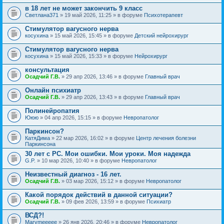
в 18 лет не может закончить 9 класс
Светлана371
» 19 май 2026, 11:25 » в форуме
Психотерапевт
Стимулятор вагусного нерва
косухина
» 15 май 2026, 15:45 » в форуме
Детский нейрохирург
Стимулятор вагусного нерва
косухина
» 15 май 2026, 15:33 » в форуме
Нейрохирург
консультация
Осадчий Г.В.
» 29 апр 2026, 13:46 » в форуме
Главный врач
Онлайн психиатр
Осадчий Г.В.
» 29 апр 2026, 13:43 » в форуме
Главный врач
Полинейропатия
Ююю
» 04 апр 2026, 15:15 » в форуме
Невропатолог
Паркинсон?
КатяДима
» 22 мар 2026, 16:02 » в форуме
Центр лечения болезни
Паркинсона
30 лет с РС. Мои ошибки. Мои уроки. Моя надежда
G.P.
» 10 мар 2026, 10:40 » в форуме
Невропатолог
Неизвестный диагноз - 16 лет.
Осадчий Г.В.
» 03 мар 2026, 15:12 » в форуме
Невропатолог
Какой порядок действий в данной ситуации?
Осадчий Г.В.
» 09 фев 2026, 13:59 » в форуме
Психиатр
ВСД?!
Marymeeeee
» 26 янв 2026, 20:46 » в форуме
Невропатолог