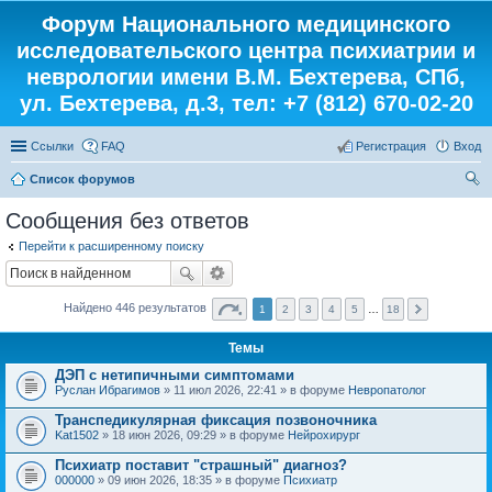
Форум Национального медицинского
исследовательского центра психиатрии и
неврологии имени В.М. Бехтерева, СПб,
ул. Бехтерева, д.3, тел: +7 (812) 670-02-20
Ссылки
FAQ
Регистрация
Вход
Список форумов
ои
Сообщения без ответов
ск
Перейти к расширенному поиску
Найдено 446 результатов
1
2
3
4
5
…
18
Темы
ДЭП с нетипичными симптомами
Руслан Ибрагимов
» 11 июл 2026, 22:41 » в форуме
Невропатолог
Транспедикулярная фиксация позвоночника
Kat1502
» 18 июн 2026, 09:29 » в форуме
Нейрохирург
Психиатр поставит "страшный" диагноз?
000000
» 09 июн 2026, 18:35 » в форуме
Психиатр