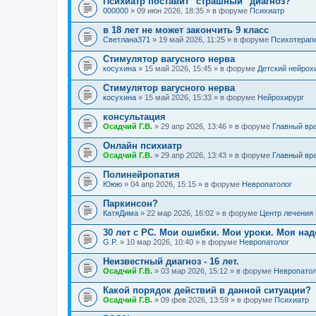
Психиатр поставит "страшный" диагноз?
000000
» 09 июн 2026, 18:35 » в форуме
Психиатр
в 18 лет не может закончить 9 класс
Светлана371
» 19 май 2026, 11:25 » в форуме
Психотерап
Стимулятор вагусного нерва
косухина
» 15 май 2026, 15:45 » в форуме
Детский нейрох
Стимулятор вагусного нерва
косухина
» 15 май 2026, 15:33 » в форуме
Нейрохирург
консультация
Осадчий Г.В.
» 29 апр 2026, 13:46 » в форуме
Главный вр
Онлайн психиатр
Осадчий Г.В.
» 29 апр 2026, 13:43 » в форуме
Главный вр
Полинейропатия
Ююю
» 04 апр 2026, 15:15 » в форуме
Невропатолог
Паркинсон?
КатяДима
» 22 мар 2026, 16:02 » в форуме
Центр лечения
30 лет с РС. Мои ошибки. Мои уроки. Моя на
G.P.
» 10 мар 2026, 10:40 » в форуме
Невропатолог
Неизвестный диагноз - 16 лет.
Осадчий Г.В.
» 03 мар 2026, 15:12 » в форуме
Невропатол
Какой порядок действий в данной ситуации?
Осадчий Г.В.
» 09 фев 2026, 13:59 » в форуме
Психиатр