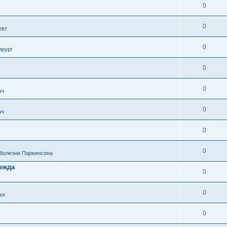
0
0
евт
0
ирург
0
0
ач
0
ач
0
0
 болезни Паркинсона
дежда
0
0
ог
0