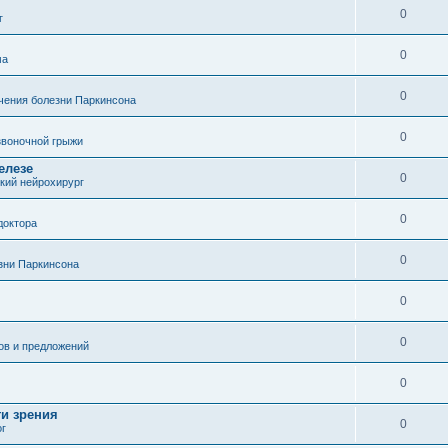
0
г
0
ма
0
чения болезни Паркинсона
0
воночной грыжи
елезе
0
кий нейрохирург
0
доктора
0
зни Паркинсона
0
0
ов и предложений
0
ти зрения
0
ог