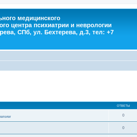
ного медицинского
ого центра психиатрии и неврологии
ева, СПб, ул. Бехтерева, д.3, тел: +7
ОТВЕТЫ
0
патолог
0