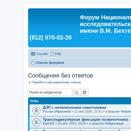
Форум Националь
исследовательск
имени В.М. Бехтер
(812) 670-02-20
Ссылки
FAQ
Список форумов
Сообщения без ответов
Перейти к расширенному поиску
ТЕМЫ
ДЭП с нетипичными симптомами
Руслан Ибрагимов
» 11 июл 2026, 22:41 » в форуме
Невро
Транспедикулярная фиксация позвоночника
Kat1502
» 18 июн 2026, 09:29 » в форуме
Нейрохирург