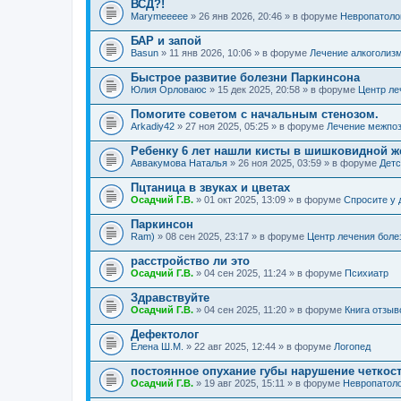
ВСД?!
Marymeeeee
» 26 янв 2026, 20:46 » в форуме
Невропатоло
БАР и запой
Basun
» 11 янв 2026, 10:06 » в форуме
Лечение алкоголиз
Быстрое развитие болезни Паркинсона
Юлия Орловаюс
» 15 дек 2025, 20:58 » в форуме
Центр ле
Помогите советом с начальным стенозом.
Arkadiy42
» 27 ноя 2025, 05:25 » в форуме
Лечение межпоз
Ребенку 6 лет нашли кисты в шишковидной ж
Аввакумова Наталья
» 26 ноя 2025, 03:59 » в форуме
Детс
Пцтаница в звуках и цветах
Осадчий Г.В.
» 01 окт 2025, 13:09 » в форуме
Спросите у 
Паркинсон
Ram)
» 08 сен 2025, 23:17 » в форуме
Центр лечения боле
расстройство ли это
Осадчий Г.В.
» 04 сен 2025, 11:24 » в форуме
Психиатр
Здравствуйте
Осадчий Г.В.
» 04 сен 2025, 11:20 » в форуме
Книга отзыв
Дефектолог
Елена Ш.М.
» 22 авг 2025, 12:44 » в форуме
Логопед
постоянное опухание губы нарушение четкос
Осадчий Г.В.
» 19 авг 2025, 15:11 » в форуме
Невропатол