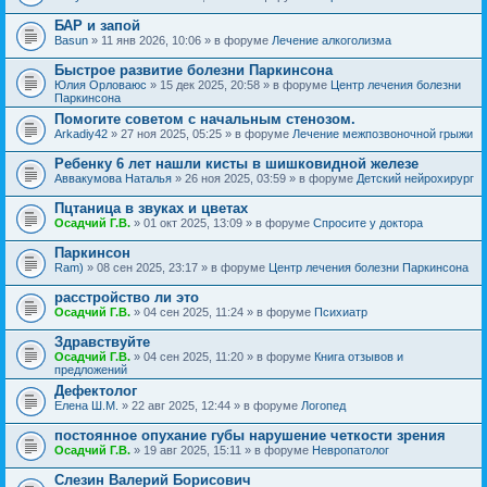
БАР и запой
Basun
» 11 янв 2026, 10:06 » в форуме
Лечение алкоголизма
Быстрое развитие болезни Паркинсона
Юлия Орловаюс
» 15 дек 2025, 20:58 » в форуме
Центр лечения болезни
Паркинсона
Помогите советом с начальным стенозом.
Arkadiy42
» 27 ноя 2025, 05:25 » в форуме
Лечение межпозвоночной грыжи
Ребенку 6 лет нашли кисты в шишковидной железе
Аввакумова Наталья
» 26 ноя 2025, 03:59 » в форуме
Детский нейрохирург
Пцтаница в звуках и цветах
Осадчий Г.В.
» 01 окт 2025, 13:09 » в форуме
Спросите у доктора
Паркинсон
Ram)
» 08 сен 2025, 23:17 » в форуме
Центр лечения болезни Паркинсона
расстройство ли это
Осадчий Г.В.
» 04 сен 2025, 11:24 » в форуме
Психиатр
Здравствуйте
Осадчий Г.В.
» 04 сен 2025, 11:20 » в форуме
Книга отзывов и
предложений
Дефектолог
Елена Ш.М.
» 22 авг 2025, 12:44 » в форуме
Логопед
постоянное опухание губы нарушение четкости зрения
Осадчий Г.В.
» 19 авг 2025, 15:11 » в форуме
Невропатолог
Слезин Валерий Борисович