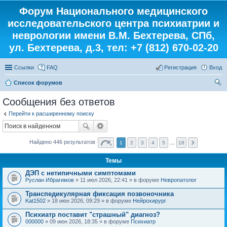
Форум Национального медицинского
исследовательского центра психиатрии и
неврологии имени В.М. Бехтерева, СПб,
ул. Бехтерева, д.3, тел: +7 (812) 670-02-20
Ссылки
FAQ
Регистрация
Вход
Список форумов
ои
Сообщения без ответов
ск
Перейти к расширенному поиску
Найдено 446 результатов
1
2
3
4
5
…
18
Темы
ДЭП с нетипичными симптомами
Руслан Ибрагимов
» 11 июл 2026, 22:41 » в форуме
Невропатолог
Транспедикулярная фиксация позвоночника
Kat1502
» 18 июн 2026, 09:29 » в форуме
Нейрохирург
Психиатр поставит "страшный" диагноз?
000000
» 09 июн 2026, 18:35 » в форуме
Психиатр