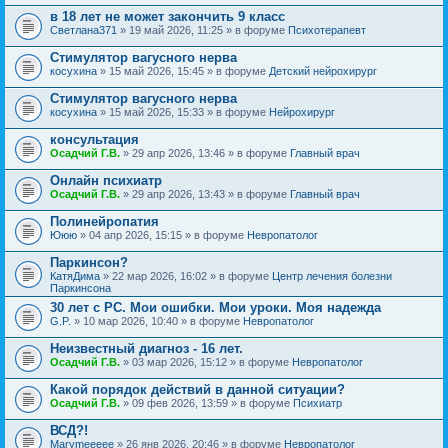
в 18 лет не может закончить 9 класс
Светлана371
» 19 май 2026, 11:25 » в форуме
Психотерапевт
Стимулятор вагусного нерва
косухина
» 15 май 2026, 15:45 » в форуме
Детский нейрохирург
Стимулятор вагусного нерва
косухина
» 15 май 2026, 15:33 » в форуме
Нейрохирург
консультация
Осадчий Г.В.
» 29 апр 2026, 13:46 » в форуме
Главный врач
Онлайн психиатр
Осадчий Г.В.
» 29 апр 2026, 13:43 » в форуме
Главный врач
Полинейропатия
Ююю
» 04 апр 2026, 15:15 » в форуме
Невропатолог
Паркинсон?
КатяДима
» 22 мар 2026, 16:02 » в форуме
Центр лечения болезни
Паркинсона
30 лет с РС. Мои ошибки. Мои уроки. Моя надежда
G.P.
» 10 мар 2026, 10:40 » в форуме
Невропатолог
Неизвестный диагноз - 16 лет.
Осадчий Г.В.
» 03 мар 2026, 15:12 » в форуме
Невропатолог
Какой порядок действий в данной ситуации?
Осадчий Г.В.
» 09 фев 2026, 13:59 » в форуме
Психиатр
ВСД?!
Marymeeeee
» 26 янв 2026, 20:46 » в форуме
Невропатолог