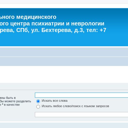
ного медицинского
ого центра психиатрии и неврологии
ева, СПб, ул. Бехтерева, д.3, тел: +7
жны быть в
Искать все слова
 Вы можете разделить
те
*
в качестве
Искать любое слово/поиск с языком запросов