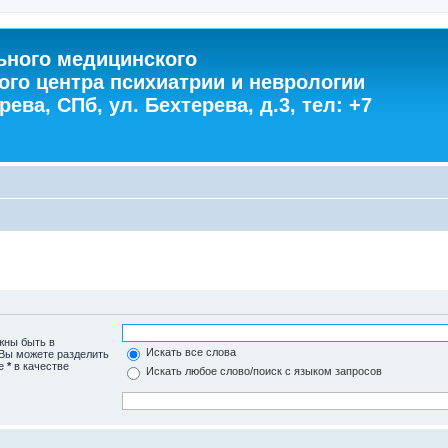
ного медицинского
ого центра психиатрии и неврологии
ева, СПб, ул. Бехтерева, д.3, тел: +7
жны быть в
Искать все слова
 Вы можете разделить
те
*
в качестве
Искать любое слово/поиск с языком запросов