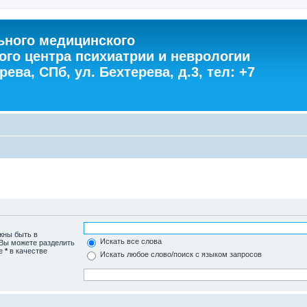
ного медицинского
ого центра психиатрии и неврологии
ева, СПб, ул. Бехтерева, д.3, тел: +7
жны быть в
Искать все слова
 Вы можете разделить
те
*
в качестве
Искать любое слово/поиск с языком запросов