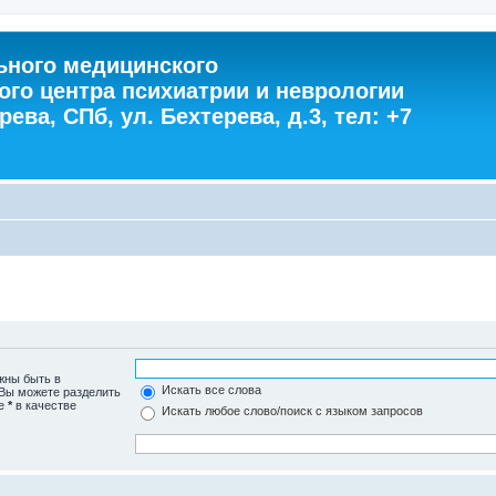
ного медицинского
ого центра психиатрии и неврологии
ева, СПб, ул. Бехтерева, д.3, тел: +7
жны быть в
Искать все слова
 Вы можете разделить
те
*
в качестве
Искать любое слово/поиск с языком запросов