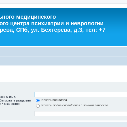
ного медицинского
ого центра психиатрии и неврологии
ева, СПб, ул. Бехтерева, д.3, тел: +7
жны быть в
Искать все слова
 Вы можете разделить
те
*
в качестве
Искать любое слово/поиск с языком запросов