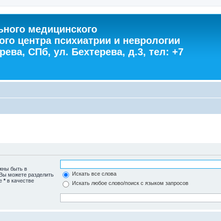
ного медицинского
ого центра психиатрии и неврологии
ева, СПб, ул. Бехтерева, д.3, тел: +7
жны быть в
Искать все слова
 Вы можете разделить
те
*
в качестве
Искать любое слово/поиск с языком запросов