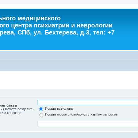
ного медицинского
ого центра психиатрии и неврологии
ева, СПб, ул. Бехтерева, д.3, тел: +7
жны быть в
Искать все слова
 Вы можете разделить
те
*
в качестве
Искать любое слово/поиск с языком запросов