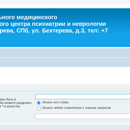
ного медицинского
ого центра психиатрии и неврологии
ева, СПб, ул. Бехтерева, д.3, тел: +7
жны быть в
Искать все слова
 Вы можете разделить
те
*
в качестве
Искать любое слово/поиск с языком запросов