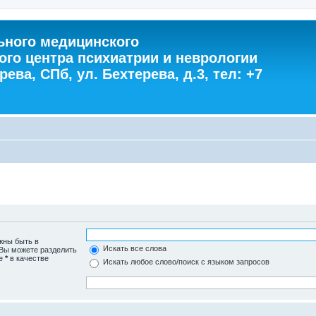
ного медицинского
ого центра психиатрии и неврологии
ева, СПб, ул. Бехтерева, д.3, тел: +7
жны быть в
Искать все слова
 Вы можете разделить
те
*
в качестве
Искать любое слово/поиск с языком запросов