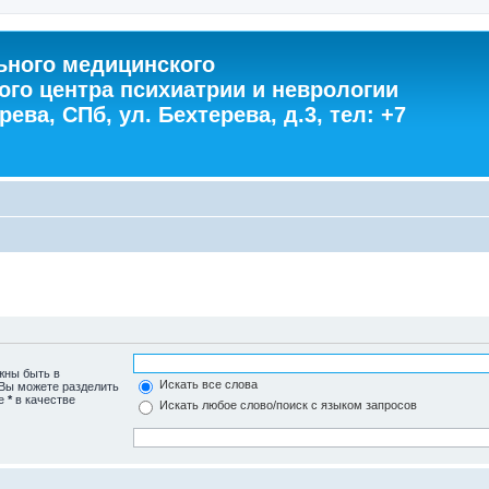
ного медицинского
ого центра психиатрии и неврологии
ева, СПб, ул. Бехтерева, д.3, тел: +7
жны быть в
Искать все слова
 Вы можете разделить
те
*
в качестве
Искать любое слово/поиск с языком запросов