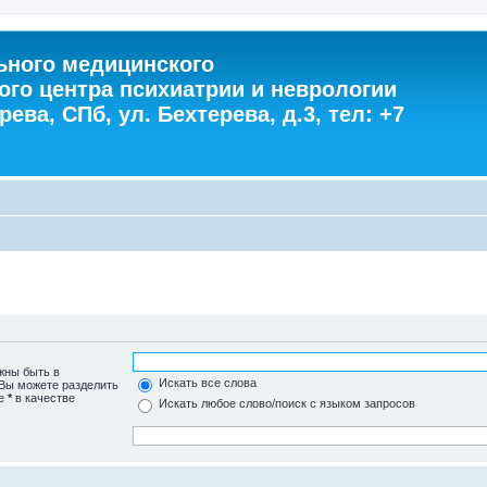
ного медицинского
ого центра психиатрии и неврологии
ева, СПб, ул. Бехтерева, д.3, тел: +7
жны быть в
Искать все слова
 Вы можете разделить
те
*
в качестве
Искать любое слово/поиск с языком запросов