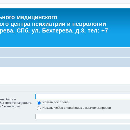
ного медицинского
ого центра психиатрии и неврологии
ева, СПб, ул. Бехтерева, д.3, тел: +7
жны быть в
Искать все слова
 Вы можете разделить
те
*
в качестве
Искать любое слово/поиск с языком запросов