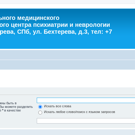
ного медицинского
ого центра психиатрии и неврологии
ева, СПб, ул. Бехтерева, д.3, тел: +7
жны быть в
Искать все слова
 Вы можете разделить
те
*
в качестве
Искать любое слово/поиск с языком запросов